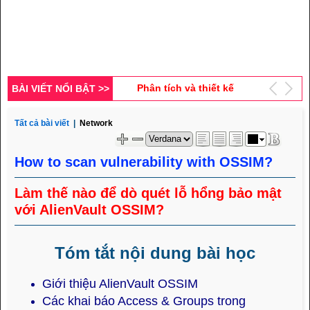
Cách sử dụng Bootstrap
Grid System (Phần 3)
Phân tích và thiết kế
database cho website tin
tức (Bài 10)
BÀI VIẾT NỔI BẬT >>
Hướng dẫn kỹ thuật tạo
link thân thiện đẹp (Phần
2)
Tất cả bài viết
|
Network
Hướng dẫn cách định
dạng hộp thông báo bằng
How to scan vulnerability with OSSIM?
Bootstrap
Làm thế nào để dò quét lỗ hổng bảo mật
với AlienVault OSSIM?
Tóm tắt nội dung bài học
Giới thiệu AlienVault OSSIM
Các khai báo Access & Groups trong