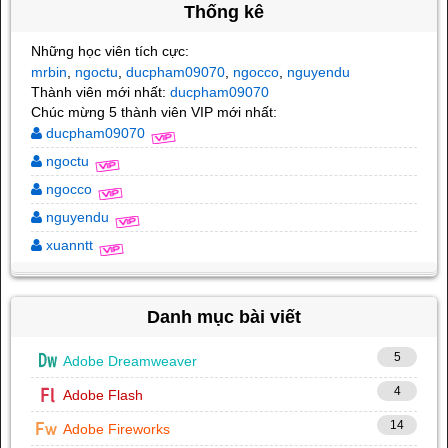
Thống kê
Những học viên tích cực:
mrbin
ngoctu
ducpham09070
ngocco
nguyendu
,
,
,
,
Thành viên mới nhất:
ducpham09070
Chúc mừng 5 thành viên VIP mới nhất:
ducpham09070
ngoctu
ngocco
nguyendu
xuanntt
Danh mục bài viết
5
Adobe Dreamweaver
4
Adobe Flash
14
Adobe Fireworks