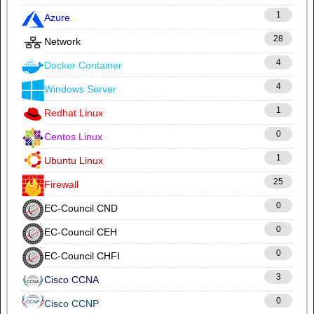
1
Azure
28
Network
4
Docker Container
4
Windows Server
1
Redhat Linux
0
Centos Linux
1
Ubuntu Linux
25
Firewall
0
EC-Council CND
0
EC-Council CEH
0
EC-Council CHFI
3
Cisco CCNA
0
Cisco CCNP