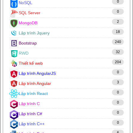
0
NoSQL
0
SQL Server
2
MongoDB
18
Lập trình Jquery
240
Bootstrap
32
RWD
204
Thiết kế web
0
Lập trình AngularJS
3
Lập trình Angular
0
Lập trình React
0
Lập trình C
0
Lập trình C#
0
Lập trình C++
6