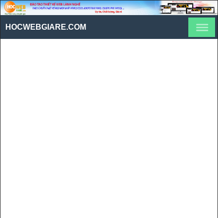
HOCWEBGIARE.COM
Bài 1: Hướng dẫn cài đặt
Pfsense Firewall