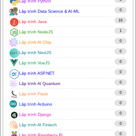
Lập trình Python
0
Lập trình Data Science & AI-ML
16
Lập trình Java
1
Lập trình NodeJS
0
Lập trình AI Chip
0
Lập trình NextJS
0
Lập trình VueJS
0
Lập trình ASP.NET
0
Lập trình AI Quantum
0
Lập trình Flask
0
Lập trình Arduino
0
Lập trình Django
0
Lập trình AI Fintech
0
Lập trình Raspberry Pi