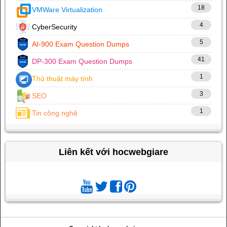
18
VMWare Virtualization
4
CyberSecurity
5
AI-900 Exam Question Dumps
41
DP-300 Exam Question Dumps
1
Thủ thuật máy tính
3
SEO
1
Tin công nghệ
Liên kết với hocwebgiare