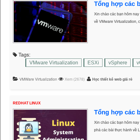
Tổng hợp các b
Xin chào các bạn hôm nay 
về VMware Virtualization, 
Tags:
VMware Virtualization
ESXi
vSphere
v
VMWare Virtualization
Học thiết kế web giá rẻ
Xem (2678)
REDHAT LINUX
Tổng hợp các b
Xin chào các bạn hôm nay 
phá các bài thực hành về L