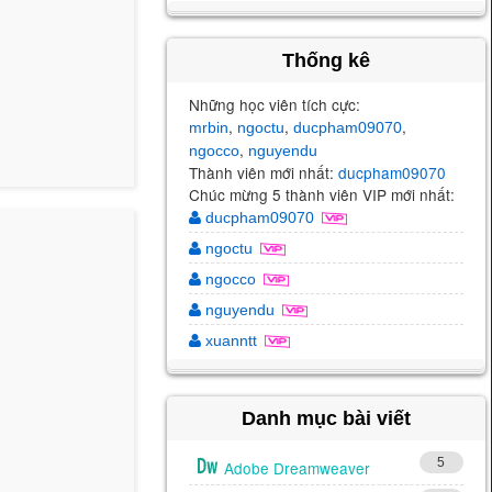
Thống kê
Những học viên tích cực:
,
,
,
mrbin
ngoctu
ducpham09070
,
ngocco
nguyendu
Thành viên mới nhất:
ducpham09070
Chúc mừng 5 thành viên VIP mới nhất:
ducpham09070
ngoctu
ngocco
nguyendu
xuanntt
Danh mục bài viết
5
Adobe Dreamweaver