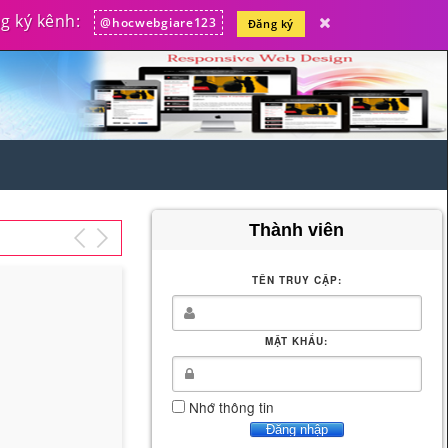
 ký kênh:
@hocwebgiare123
Đăng ký
Thành viên
TÊN TRUY CẬP:
MẬT KHẨU:
Nhớ thông tin