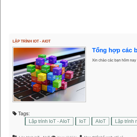
LẬP TRÌNH IOT - AIOT
Tổng hợp các bà
Xin chào các bạn hôm nay m
Tags:
Lập trình IoT - AIoT
IoT
AIoT
Lập trình