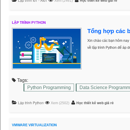
Lập trình IoT - AIoT
Học thiết kế web giá rẻ
Xem (2461)
LẬP TRÌNH PYTHON
Tổng hợp các b
Xin chào các bạn hôm nay m
về lập trình Python để áp 
Tags:
Python Programming
Data Science Programm
Lập trình Python
Học thiết kế web giá rẻ
Xem (2502)
VMWARE VIRTUALIZATION