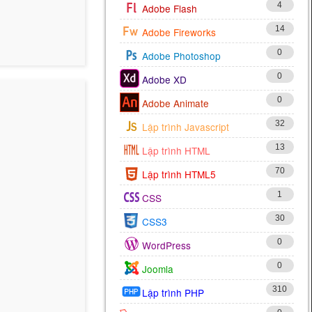
4
Adobe Flash
14
Adobe Fireworks
0
Adobe Photoshop
0
Adobe XD
0
Adobe Animate
32
Lập trình Javascript
13
Lập trình HTML
70
Lập trình HTML5
1
CSS
30
CSS3
0
WordPress
0
Joomla
310
Lập trình PHP