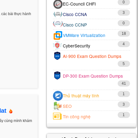
0
EC-Council CHFI
3
Cisco CCNA
 các bài thực hành
0
Cisco CCNP
18
VMWare Virtualization
4
CyberSecurity
AI-900 Exam Question Dumps
5
DP-300 Exam Question Dumps
41
1
Thủ thuật máy tính
3
SEO
Hat
1
Tin công nghệ
 hãy cùng mình khám