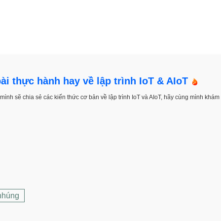
i thực hành hay về lập trình IoT & AIoT
ình sẽ chia sẻ các kiến thức cơ bản về lập trình IoT và AIoT, hãy cùng mình khám 
 nhúng