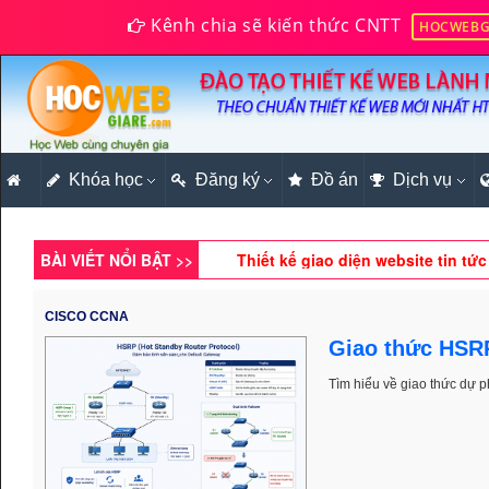
Kênh chia sẽ kiến thức CNTT
HOCWEBG
Kỹ thuật xuất dữ liệu theo chiều
Khóa học
Đăng ký
Lập trình hướng đối tượng PHP vi
Đồ án
Dịch vụ
Thiết kế giao diện website tin 
BÀI VIẾT NỔI BẬT >>
Tìm hiểu về mảng Array trong PHP
Hướng dẫn cách tạo Bootstrap Co
CISCO CCNA
Giao thức HSR
Tìm hiểu về giao thức dự 