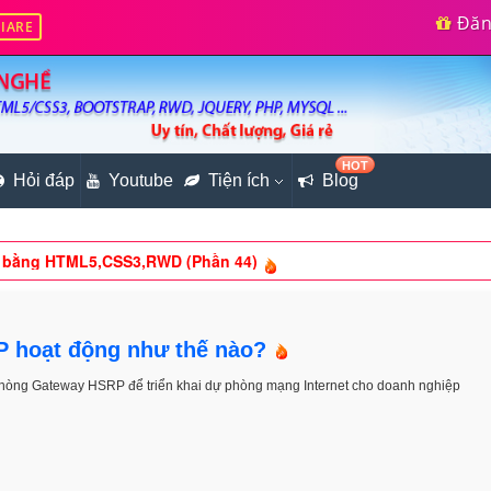
Đăng
IARE
 ngang dùng div (Phần 4)
HOT
ết chương trình ghi & đọc file (Phần 4)
Hỏi đáp
Youtube
Tiện ích
Blog
tức bằng HTML5,CSS3,RWD (Phần 44)
 (Phần 3)
llapsible Sidebar Right
P hoạt động như thế nào?
phòng Gateway HSRP để triển khai dự phòng mạng Internet cho doanh nghiệp