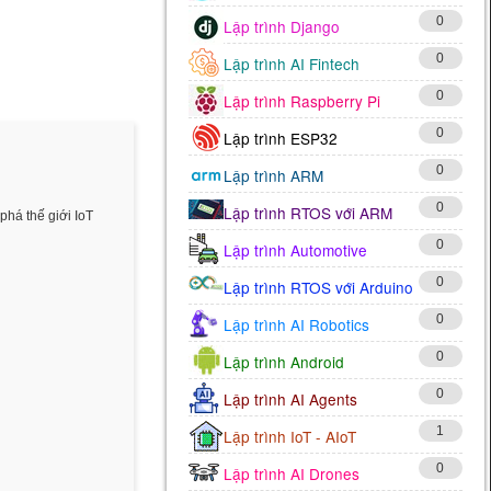
0
Lập trình Django
0
Lập trình AI Fintech
0
Lập trình Raspberry Pi
0
Lập trình ESP32
0
Lập trình ARM
0
Lập trình RTOS với ARM
phá thế giới IoT
0
Lập trình Automotive
0
Lập trình RTOS với Arduino
0
Lập trình AI Robotics
0
Lập trình Android
0
Lập trình AI Agents
1
Lập trình IoT - AIoT
0
Lập trình AI Drones