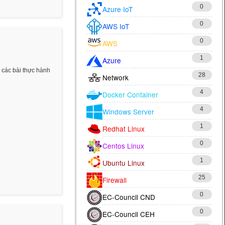
0
Azure IoT
0
AWS IoT
0
AWS
1
Azure
 các bài thực hành
28
Network
4
Docker Container
4
Windows Server
1
Redhat Linux
0
Centos Linux
1
Ubuntu Linux
25
Firewall
0
EC-Council CND
0
EC-Council CEH