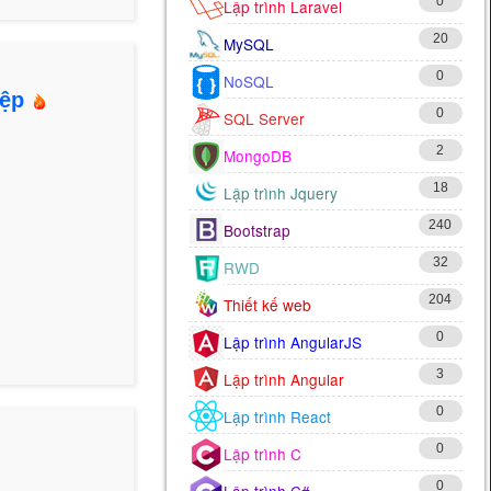
0
Lập trình Laravel
20
MySQL
0
NoSQL
iệp
0
SQL Server
2
MongoDB
18
Lập trình Jquery
240
Bootstrap
32
RWD
204
Thiết kế web
0
Lập trình AngularJS
3
Lập trình Angular
0
Lập trình React
0
Lập trình C
0
Lập trình C#