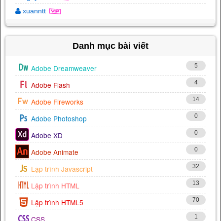
xuanntt
Danh mục bài viết
5
Adobe Dreamweaver
4
Adobe Flash
14
Adobe Fireworks
0
Adobe Photoshop
0
Adobe XD
0
Adobe Animate
32
Lập trình Javascript
13
Lập trình HTML
70
Lập trình HTML5
1
CSS