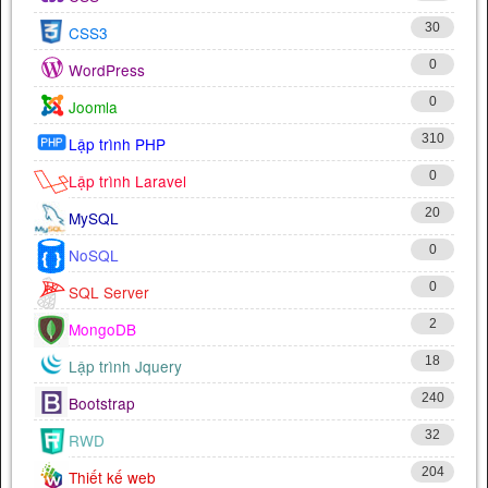
30
CSS3
0
WordPress
0
Joomla
310
Lập trình PHP
0
Lập trình Laravel
20
MySQL
0
NoSQL
0
SQL Server
2
MongoDB
18
Lập trình Jquery
240
Bootstrap
32
RWD
204
Thiết kế web