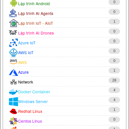
0
Lập trình Android
0
Lập trình AI Agents
1
Lập trình IoT - AIoT
0
Lập trình AI Drones
0
Azure IoT
0
AWS IoT
0
AWS
1
Azure
28
Network
4
Docker Container
4
Windows Server
1
Redhat Linux
0
Centos Linux