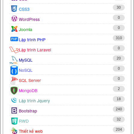
30
CSS3
0
WordPress
0
Joomla
310
Lập trình PHP
0
Lập trình Laravel
20
MySQL
0
NoSQL
0
SQL Server
2
MongoDB
18
Lập trình Jquery
240
Bootstrap
32
RWD
204
Thiết kế web