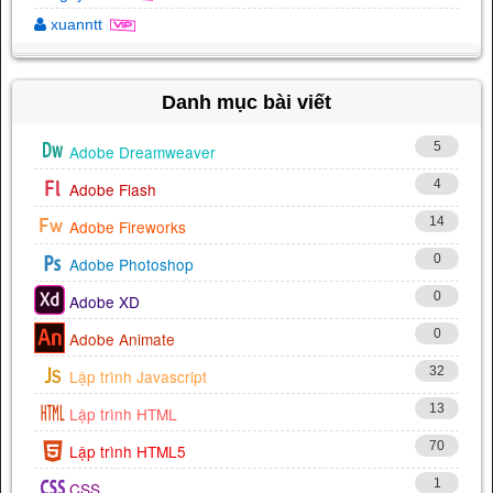
xuanntt
Danh mục bài viết
5
Adobe Dreamweaver
4
Adobe Flash
14
Adobe Fireworks
0
Adobe Photoshop
0
Adobe XD
0
Adobe Animate
32
Lập trình Javascript
13
Lập trình HTML
70
Lập trình HTML5
1
CSS