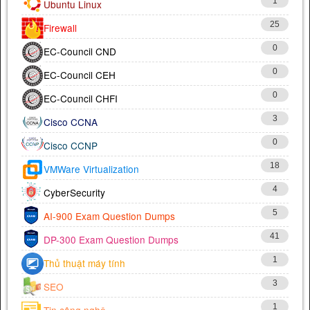
1
Ubuntu Linux
25
Firewall
0
EC-Council CND
0
EC-Council CEH
0
EC-Council CHFI
3
Cisco CCNA
0
Cisco CCNP
18
VMWare Virtualization
4
CyberSecurity
5
AI-900 Exam Question Dumps
41
DP-300 Exam Question Dumps
1
Thủ thuật máy tính
3
SEO
1
Tin công nghệ