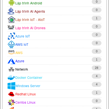
0
Lập trình Android
0
Lập trình AI Agents
1
Lập trình IoT - AIoT
0
Lập trình AI Drones
0
Azure IoT
0
AWS IoT
0
AWS
1
Azure
28
Network
4
Docker Container
4
Windows Server
1
Redhat Linux
0
Centos Linux