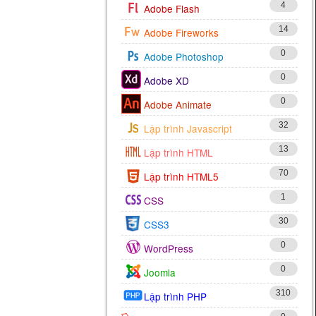
4
Adobe Flash
14
Adobe Fireworks
0
Adobe Photoshop
0
Adobe XD
0
Adobe Animate
32
Lập trình Javascript
13
Lập trình HTML
70
Lập trình HTML5
1
CSS
30
CSS3
0
WordPress
0
Joomla
310
Lập trình PHP