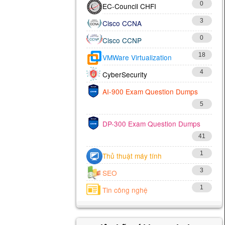
0
EC-Council CHFI
3
Cisco CCNA
0
Cisco CCNP
18
VMWare Virtualization
4
CyberSecurity
AI-900 Exam Question Dumps
5
DP-300 Exam Question Dumps
41
1
Thủ thuật máy tính
3
SEO
1
Tin công nghệ