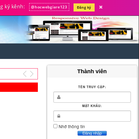
 ký kênh:
@hocwebgiare123
Đăng ký
Thành viên
TÊN TRUY CẬP:
MẬT KHẨU:
Nhớ thông tin