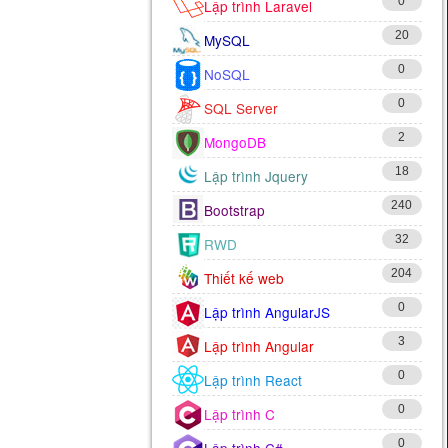
0
Lập trình Laravel
20
MySQL
0
NoSQL
0
SQL Server
2
MongoDB
18
Lập trình Jquery
240
Bootstrap
32
RWD
204
Thiết kế web
0
Lập trình AngularJS
3
Lập trình Angular
0
Lập trình React
0
Lập trình C
0
Lập trình C#