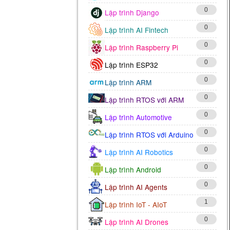
0
Lập trình Django
0
Lập trình AI Fintech
0
Lập trình Raspberry Pi
0
Lập trình ESP32
0
Lập trình ARM
0
Lập trình RTOS với ARM
0
Lập trình Automotive
0
Lập trình RTOS với Arduino
0
Lập trình AI Robotics
0
Lập trình Android
0
Lập trình AI Agents
1
Lập trình IoT - AIoT
0
Lập trình AI Drones