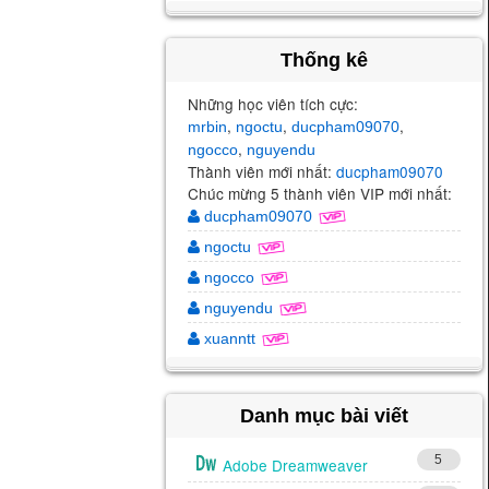
Thống kê
Những học viên tích cực:
,
,
,
mrbin
ngoctu
ducpham09070
,
ngocco
nguyendu
Thành viên mới nhất:
ducpham09070
Chúc mừng 5 thành viên VIP mới nhất:
ducpham09070
ngoctu
ngocco
nguyendu
xuanntt
Danh mục bài viết
5
Adobe Dreamweaver