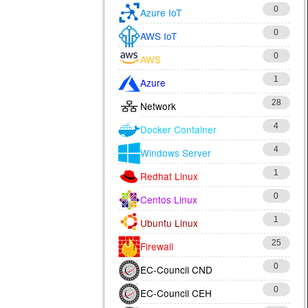
0
Azure IoT
0
AWS IoT
0
AWS
1
Azure
28
Network
4
Docker Container
4
Windows Server
1
Redhat Linux
0
Centos Linux
1
Ubuntu Linux
25
Firewall
0
EC-Council CND
0
EC-Council CEH