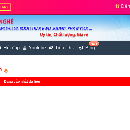
Đăng
IARE
HOT
e cơ bản bằng PHP (Phần 83)
Hỏi đáp
Youtube
Tiện ích
Blog
ết chương trình quản lý nhân viên (Phần 9)
s?
ap Form (Phần 4)
Đang cập nhật dữ liệu
hiều cột bằng Bootstrap