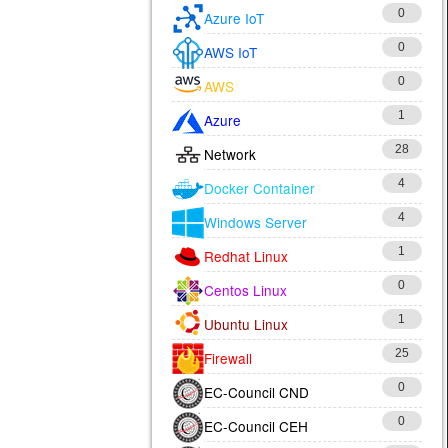
0
Azure IoT
0
AWS IoT
0
AWS
1
Azure
28
Network
4
Docker Container
4
Windows Server
1
Redhat Linux
0
Centos Linux
1
Ubuntu Linux
25
Firewall
0
EC-Council CND
0
EC-Council CEH