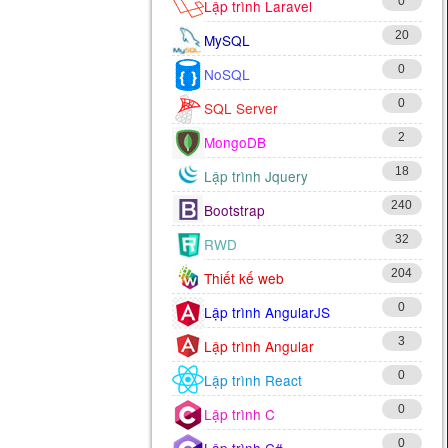
0
Lập trình Laravel
20
MySQL
0
NoSQL
0
SQL Server
2
MongoDB
18
Lập trình Jquery
240
Bootstrap
32
RWD
204
Thiết kế web
0
Lập trình AngularJS
3
Lập trình Angular
0
Lập trình React
0
Lập trình C
0
Lập trình C#