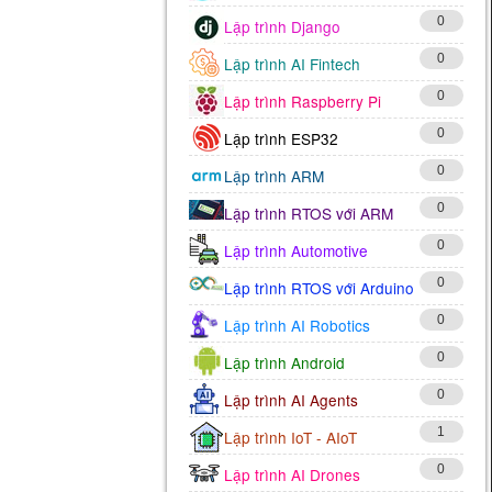
0
Lập trình Django
0
Lập trình AI Fintech
0
Lập trình Raspberry Pi
0
Lập trình ESP32
0
Lập trình ARM
0
Lập trình RTOS với ARM
0
Lập trình Automotive
0
Lập trình RTOS với Arduino
0
Lập trình AI Robotics
0
Lập trình Android
0
Lập trình AI Agents
1
Lập trình IoT - AIoT
0
Lập trình AI Drones