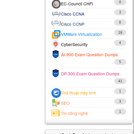
0
EC-Council CHFI
3
Cisco CCNA
0
Cisco CCNP
18
VMWare Virtualization
4
CyberSecurity
AI-900 Exam Question Dumps
5
DP-300 Exam Question Dumps
41
1
Thủ thuật máy tính
3
SEO
1
Tin công nghệ