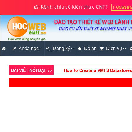
Kênh chia sẽ kiến thức CNTT
HOCWEBG
Khóa học
Đăng ký
Xây dựng website bán hàng onlin
Đồ án
Dịch vụ
Lập trình hướng đối tượng PHP vi
BÀI VIẾT NỔI BẬT >>
How to Creating VMFS Datastore
Hướng dẫn cách sử dụng Bootstr
Hướng dẫn tạo Menu Dropdown n