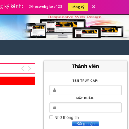
 ký kênh:
@hocwebgiare123
Đăng ký
Thành viên
TÊN TRUY CẬP:
MẬT KHẨU:
Nhớ thông tin