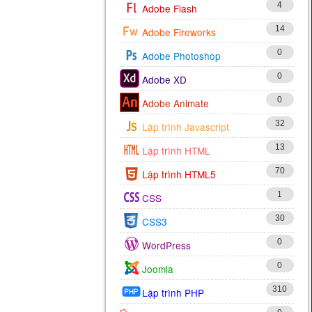
4
Adobe Flash
14
Adobe Fireworks
0
Adobe Photoshop
0
Adobe XD
0
Adobe Animate
32
Lập trình Javascript
13
Lập trình HTML
70
Lập trình HTML5
1
CSS
30
CSS3
0
WordPress
0
Joomla
310
Lập trình PHP