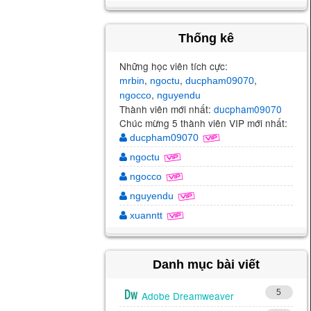
Thống kê
Những học viên tích cực:
,
,
,
mrbin
ngoctu
ducpham09070
,
ngocco
nguyendu
Thành viên mới nhất:
ducpham09070
Chúc mừng 5 thành viên VIP mới nhất:
ducpham09070
ngoctu
ngocco
nguyendu
xuanntt
Danh mục bài viết
5
Adobe Dreamweaver