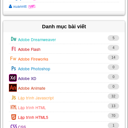
xuanntt
Danh mục bài viết
5
Adobe Dreamweaver
4
Adobe Flash
14
Adobe Fireworks
0
Adobe Photoshop
0
Adobe XD
0
Adobe Animate
32
Lập trình Javascript
13
Lập trình HTML
70
Lập trình HTML5
1
CSS