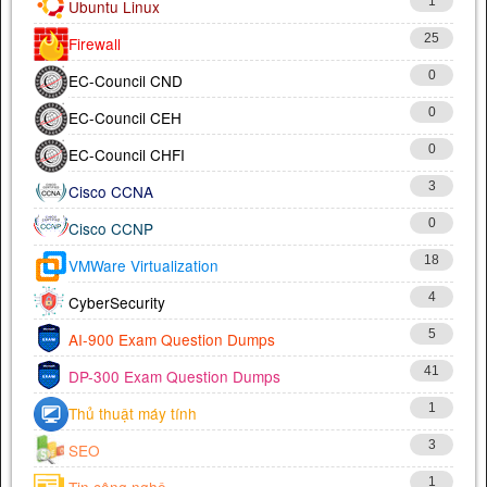
1
Ubuntu Linux
25
Firewall
0
EC-Council CND
0
EC-Council CEH
0
EC-Council CHFI
3
Cisco CCNA
0
Cisco CCNP
18
VMWare Virtualization
4
CyberSecurity
5
AI-900 Exam Question Dumps
41
DP-300 Exam Question Dumps
1
Thủ thuật máy tính
3
SEO
1
Tin công nghệ