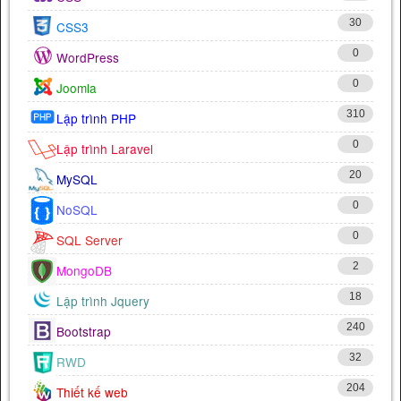
30
CSS3
0
WordPress
0
Joomla
310
Lập trình PHP
0
Lập trình Laravel
20
MySQL
0
NoSQL
0
SQL Server
2
MongoDB
18
Lập trình Jquery
240
Bootstrap
32
RWD
204
Thiết kế web