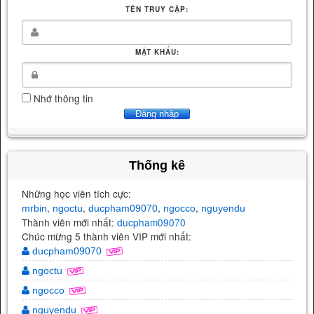
TÊN TRUY CẬP:
(Phần 7)
MẬT KHẨU:
Nhớ thông tin
Thống kê
Những học viên tích cực:
,
,
,
,
mrbin
ngoctu
ducpham09070
ngocco
nguyendu
Thành viên mới nhất:
ducpham09070
Chúc mừng 5 thành viên VIP mới nhất:
ducpham09070
ngoctu
ngocco
nguyendu