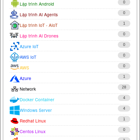
0
Lập trình Android
0
Lập trình AI Agents
1
Lập trình IoT - AIoT
0
Lập trình AI Drones
0
Azure IoT
0
AWS IoT
0
AWS
1
Azure
28
Network
4
Docker Container
4
Windows Server
1
Redhat Linux
0
Centos Linux