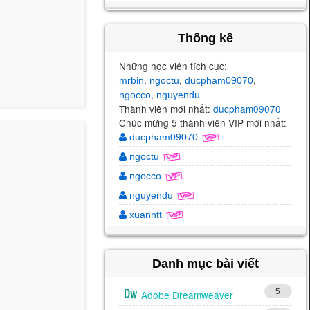
Thống kê
Những học viên tích cực:
,
,
,
mrbin
ngoctu
ducpham09070
,
ngocco
nguyendu
Thành viên mới nhất:
ducpham09070
Chúc mừng 5 thành viên VIP mới nhất:
ducpham09070
ngoctu
ngocco
nguyendu
xuanntt
Danh mục bài viết
5
Adobe Dreamweaver