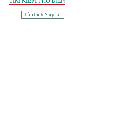
TÌM KIẾM PHỔ BIẾN
Lập trình Angular