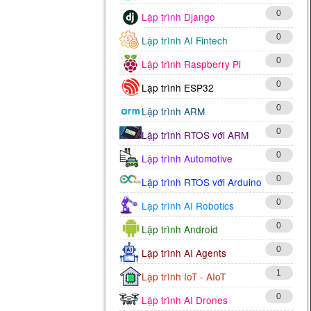
0
Lập trình Django
0
Lập trình AI Fintech
0
Lập trình Raspberry Pi
0
Lập trình ESP32
0
Lập trình ARM
0
Lập trình RTOS với ARM
0
Lập trình Automotive
0
Lập trình RTOS với Arduino
0
Lập trình AI Robotics
0
Lập trình Android
0
Lập trình AI Agents
1
Lập trình IoT - AIoT
0
Lập trình AI Drones