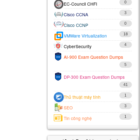
0
EC-Council CHFI
3
Cisco CCNA
0
Cisco CCNP
18
VMWare Virtualization
4
CyberSecurity
AI-900 Exam Question Dumps
5
DP-300 Exam Question Dumps
41
1
Thủ thuật máy tính
3
SEO
1
Tin công nghệ