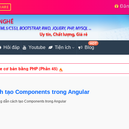
Đăng
IARE
HOT
Hỏi đáp
Youtube
Tiện ích
Blog
ằng Bootstrap
e cơ bản bằng PHP (Phần 45)
ọc online (Phần 5)
 bên website
h tạo Components trong Angular
ng dẫn cách tạo Components trong Angular