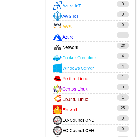
0
Azure IoT
0
AWS IoT
0
AWS
1
Azure
28
Network
4
Docker Container
4
Windows Server
1
Redhat Linux
0
Centos Linux
1
Ubuntu Linux
25
Firewall
0
EC-Council CND
0
EC-Council CEH