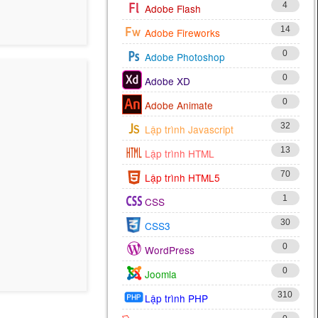
4
Adobe Flash
14
Adobe Fireworks
0
Adobe Photoshop
0
Adobe XD
0
Adobe Animate
32
Lập trình Javascript
13
Lập trình HTML
70
Lập trình HTML5
1
CSS
30
CSS3
0
WordPress
0
Joomla
310
Lập trình PHP