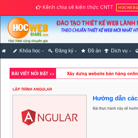
Kênh chia sẽ kiến thức CNTT
HOCWEBG
Bài 16: Tạo Captive Portal Wifi
Khóa học
Đăng ký
Đồ án
Dịch vụ
Cách tạo trang bài viết nổi bật b
Xây dựng website bán hàng onlin
BÀI VIẾT NỔI BẬT >>
Lập trình PHP tạo trang đăng ký h
LẬP TRÌNH ANGULAR
Tạo banner quảng cáo chạy dọc 2
Hướng dẫn các
Bài thực hành này sẽ hướ