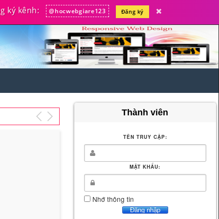
 ký kênh:
@hocwebgiare123
Đăng ký
Thành viên
TÊN TRUY CẬP:
MẬT KHẨU:
Nhớ thông tin