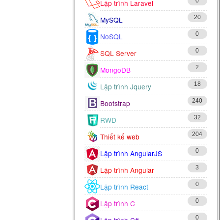
0
Lập trình Laravel
20
MySQL
0
NoSQL
0
SQL Server
2
MongoDB
18
Lập trình Jquery
240
Bootstrap
32
RWD
204
Thiết kế web
0
Lập trình AngularJS
3
Lập trình Angular
0
Lập trình React
0
Lập trình C
0
Lập trình C#