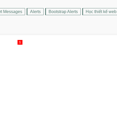
rt Messages
Alerts
Bootstrap Alerts
Học thiết kế web
1