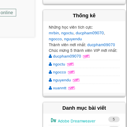
 online
Thống kê
Những học viên tích cực:
,
,
,
mrbin
ngoctu
ducpham09070
,
ngocco
nguyendu
Thành viên mới nhất:
ducpham09070
Chúc mừng 5 thành viên VIP mới nhất:
ducpham09070
ngoctu
ngocco
nguyendu
xuanntt
Danh mục bài viết
5
Adobe Dreamweaver