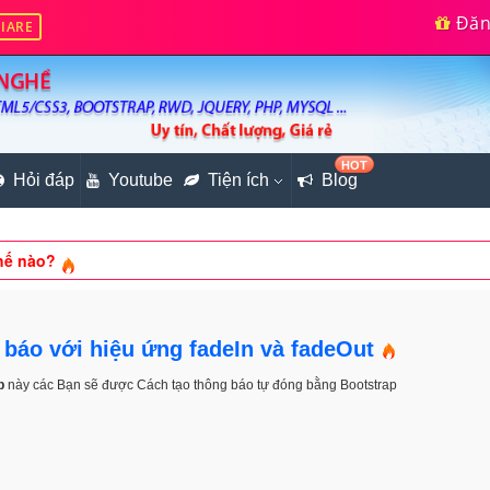
Đăng
IARE
HOT
e (Phần 3)
Hỏi đáp
Youtube
Tiện ích
Blog
 trang web Responsive?
hế nào?
e cơ bản bằng PHP (Phần 5)
hiệu ứng bằng CSS3 & JQUERY
 báo với hiệu ứng fadeIn và fadeOut
b
này các Bạn sẽ được Cách tạo thông báo tự đóng bằng Bootstrap