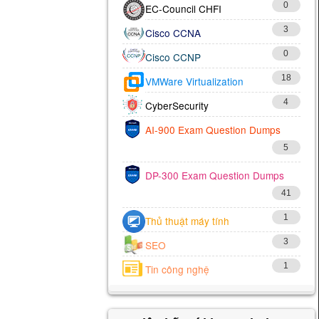
0
EC-Council CHFI
3
Cisco CCNA
0
Cisco CCNP
18
VMWare Virtualization
4
CyberSecurity
AI-900 Exam Question Dumps
5
DP-300 Exam Question Dumps
41
1
Thủ thuật máy tính
3
SEO
1
Tin công nghệ