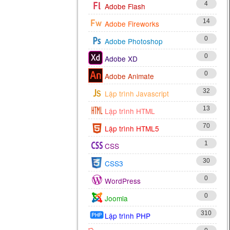
4
Adobe Flash
14
Adobe Fireworks
0
Adobe Photoshop
0
Adobe XD
0
Adobe Animate
32
Lập trình Javascript
13
Lập trình HTML
70
Lập trình HTML5
1
CSS
30
CSS3
0
WordPress
0
Joomla
310
Lập trình PHP