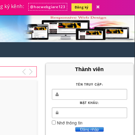
 ký kênh:
@hocwebgiare123
Đăng ký
Thành viên
TÊN TRUY CẬP:
MẬT KHẨU:
Nhớ thông tin