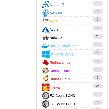
0
Azure IoT
0
AWS IoT
0
AWS
1
Azure
28
Network
4
Docker Container
4
Windows Server
1
Redhat Linux
0
Centos Linux
1
Ubuntu Linux
25
Firewall
0
EC-Council CND
0
EC-Council CEH