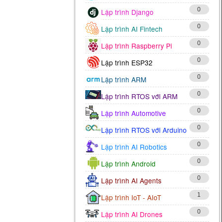
0
Lập trình Django
0
Lập trình AI Fintech
0
Lập trình Raspberry Pi
0
Lập trình ESP32
0
Lập trình ARM
0
Lập trình RTOS với ARM
0
Lập trình Automotive
0
Lập trình RTOS với Arduino
0
Lập trình AI Robotics
0
Lập trình Android
0
Lập trình AI Agents
1
Lập trình IoT - AIoT
0
Lập trình AI Drones