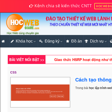
Kênh chia sẽ kiến thức CNTT
HOCWEBG
Khóa học
Đăng ký
Xây dựng website bán hàng onlin
Đồ án
Dịch vụ
Làm thế nào để tạo ảnh nền cho
BÀI VIẾT NỔI BẬT >>
Giao thức HSRP hoạt động như t
Xây dựng website bán hàng onlin
CSS
Hướng dẫn cách tạo border với 
Cách tạo thông
Trong bài
học lập trình we