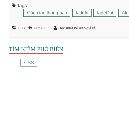
Tags:
Cách tạo thông báo
fadeIn
fadeOut
Ale
CSS
Học thiết kế web giá rẻ
Xem (3855)
TÌM KIẾM PHỔ BIẾN
CSS