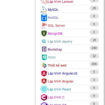
0
Lập trình Laravel
20
MySQL
0
NoSQL
0
SQL Server
2
MongoDB
18
Lập trình Jquery
240
Bootstrap
32
RWD
204
Thiết kế web
0
Lập trình AngularJS
3
Lập trình Angular
0
Lập trình React
0
Lập trình C
0
Lập trình C#