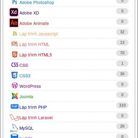
0
Adobe Photoshop
0
Adobe XD
0
Adobe Animate
32
Lập trình Javascript
13
Lập trình HTML
70
Lập trình HTML5
1
CSS
30
CSS3
0
WordPress
0
Joomla
310
Lập trình PHP
0
Lập trình Laravel
20
MySQL
0