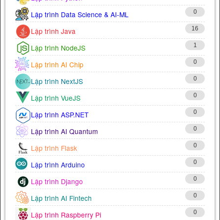
0
Lập trình Data Science & AI-ML
16
Lập trình Java
1
Lập trình NodeJS
0
Lập trình AI Chip
0
Lập trình NextJS
0
Lập trình VueJS
0
Lập trình ASP.NET
0
Lập trình AI Quantum
0
Lập trình Flask
0
Lập trình Arduino
0
Lập trình Django
0
Lập trình AI Fintech
0
Lập trình Raspberry Pi