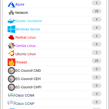
1
Azure
28
Network
4
Docker Container
4
Windows Server
1
Redhat Linux
0
Centos Linux
1
Ubuntu Linux
25
Firewall
0
EC-Council CND
0
EC-Council CEH
0
EC-Council CHFI
3
Cisco CCNA
0
Cisco CCNP