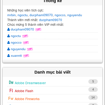
Thống kê
Những học viên tích cực:
,
,
,
,
mrbin
ngoctu
ducpham09070
ngocco
nguyendu
Thành viên mới nhất:
ducpham09070
Chúc mừng 5 thành viên VIP mới nhất:
ducpham09070
ngoctu
ngocco
nguyendu
xuanntt
Danh mục bài viết
5
Adobe Dreamweaver
4
Adobe Flash
14
Adobe Fireworks