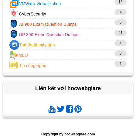
18
VMWare Virtualization
4
CyberSecurity
5
AI-900 Exam Question Dumps
41
DP-300 Exam Question Dumps
1
Thủ thuật máy tính
3
SEO
1
Tin công nghệ
Liên kết với hocwebgiare
Copyright by hocwebgiare.com