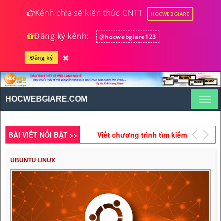
Kênh chia sẽ kiến thức CNTT
HOCWEBGIARE
Đăng ký kênh:
@hocwebgiare123
Đăng ký
Thiết kế giao diện website
tin tức bằng
HTML5,CSS3,RWD (Phần
HOCWEBGIARE.COM
Tạo module nhóm tin tức
18)
mới bằng HTML5, CSS3,
RWD, PHP, MySQL (Phần
BÀI VIẾT NỔI BẬT >>
Viết chương trình tìm kiếm
4)
từ trong chuỗi bằng PHP
(Phần 2)
UBUNTU LINUX
Xây dựng website bán
hàng online (Phần 12)
Bài 5 - Cách sử dụng công
cụ Pen tool trong
Fireworks CS6