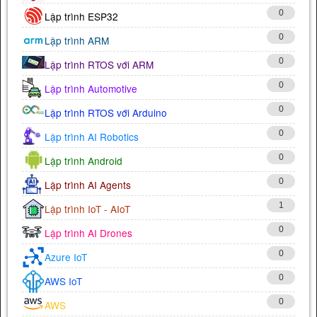
0
Lập trình ESP32
0
Lập trình ARM
0
Lập trình RTOS với ARM
0
Lập trình Automotive
0
Lập trình RTOS với Arduino
0
Lập trình AI Robotics
0
Lập trình Android
0
Lập trình AI Agents
1
Lập trình IoT - AIoT
0
Lập trình AI Drones
0
Azure IoT
0
AWS IoT
0
AWS