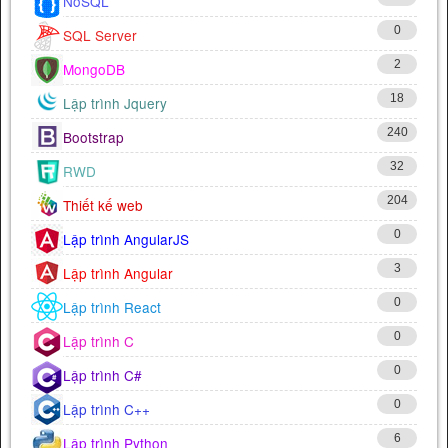
NoSQL
0
SQL Server
2
MongoDB
18
Lập trình Jquery
240
Bootstrap
32
RWD
204
Thiết kế web
0
Lập trình AngularJS
3
Lập trình Angular
0
Lập trình React
0
Lập trình C
0
Lập trình C#
0
Lập trình C++
6
Lập trình Python