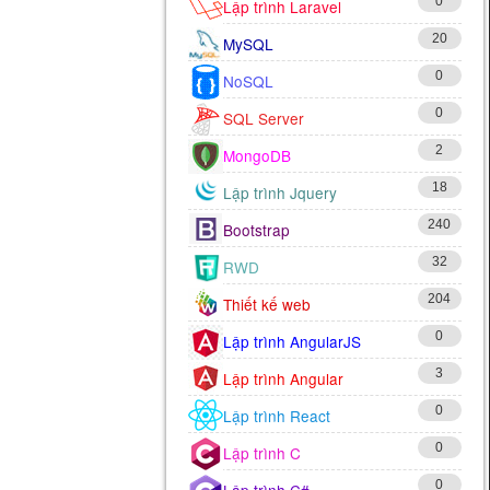
0
Lập trình Laravel
20
MySQL
0
NoSQL
0
SQL Server
2
MongoDB
18
Lập trình Jquery
240
Bootstrap
32
RWD
204
Thiết kế web
0
Lập trình AngularJS
3
Lập trình Angular
0
Lập trình React
0
Lập trình C
0
Lập trình C#