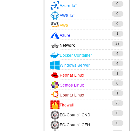
0
Azure IoT
0
AWS IoT
0
AWS
1
Azure
28
Network
4
Docker Container
4
Windows Server
1
Redhat Linux
0
Centos Linux
1
Ubuntu Linux
25
Firewall
0
EC-Council CND
0
EC-Council CEH