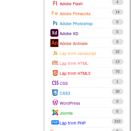
4
Adobe Flash
14
Adobe Fireworks
0
Adobe Photoshop
0
Adobe XD
0
Adobe Animate
32
Lập trình Javascript
13
Lập trình HTML
70
Lập trình HTML5
1
CSS
30
CSS3
0
WordPress
0
Joomla
310
Lập trình PHP