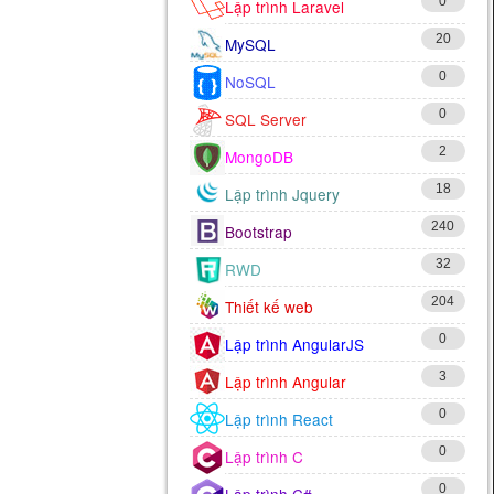
0
Lập trình Laravel
20
MySQL
0
NoSQL
0
SQL Server
2
MongoDB
18
Lập trình Jquery
240
Bootstrap
32
RWD
204
Thiết kế web
0
Lập trình AngularJS
3
Lập trình Angular
0
Lập trình React
0
Lập trình C
0
Lập trình C#