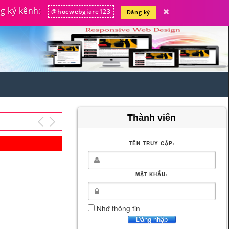
 ký kênh:
@hocwebgiare123
Đăng ký
Thành viên
TÊN TRUY CẬP:
MẬT KHẨU:
Nhớ thông tin