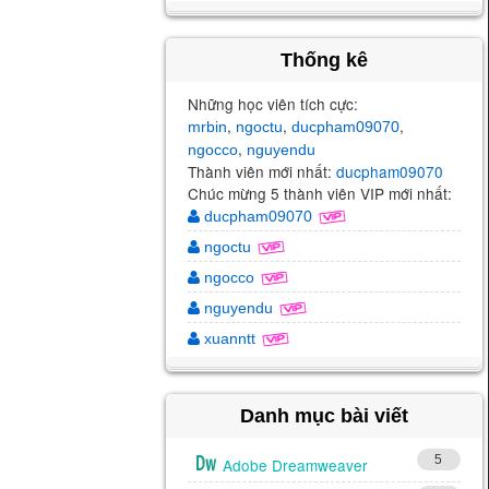
Thống kê
Những học viên tích cực:
,
,
,
mrbin
ngoctu
ducpham09070
,
ngocco
nguyendu
Thành viên mới nhất:
ducpham09070
Chúc mừng 5 thành viên VIP mới nhất:
ducpham09070
ngoctu
ngocco
nguyendu
xuanntt
Danh mục bài viết
5
Adobe Dreamweaver