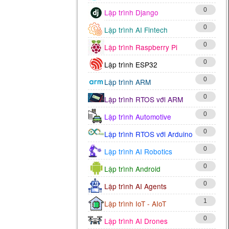
0
Lập trình Django
0
Lập trình AI Fintech
0
Lập trình Raspberry Pi
0
Lập trình ESP32
0
Lập trình ARM
0
Lập trình RTOS với ARM
0
Lập trình Automotive
0
Lập trình RTOS với Arduino
0
Lập trình AI Robotics
0
Lập trình Android
0
Lập trình AI Agents
1
Lập trình IoT - AIoT
0
Lập trình AI Drones