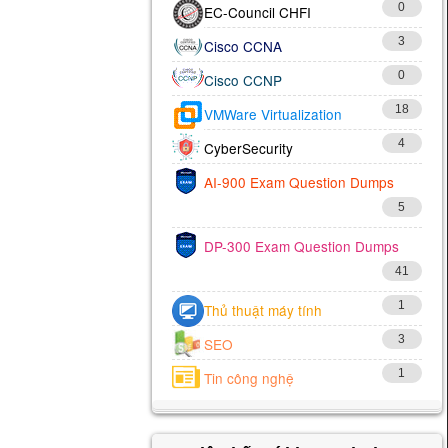
0
EC-Council CHFI
3
Cisco CCNA
0
Cisco CCNP
18
VMWare Virtualization
4
CyberSecurity
AI-900 Exam Question Dumps
5
DP-300 Exam Question Dumps
41
1
Thủ thuật máy tính
3
SEO
1
Tin công nghệ