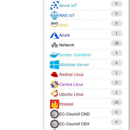
0
Azure IoT
0
AWS IoT
0
AWS
1
Azure
28
Network
4
Docker Container
4
Windows Server
1
Redhat Linux
0
Centos Linux
1
Ubuntu Linux
25
Firewall
0
EC-Council CND
0
EC-Council CEH