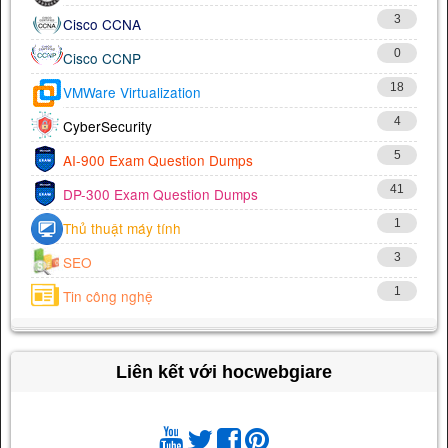
3
Cisco CCNA
0
Cisco CCNP
18
VMWare Virtualization
4
CyberSecurity
5
AI-900 Exam Question Dumps
41
DP-300 Exam Question Dumps
1
Thủ thuật máy tính
3
SEO
1
Tin công nghệ
Liên kết với hocwebgiare