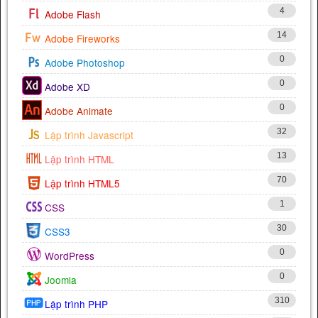
4
Adobe Flash
14
Adobe Fireworks
0
Adobe Photoshop
0
Adobe XD
0
Adobe Animate
32
Lập trình Javascript
13
Lập trình HTML
70
Lập trình HTML5
1
CSS
30
CSS3
0
WordPress
0
Joomla
310
Lập trình PHP