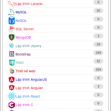
0
Lập trình Laravel
20
MySQL
0
NoSQL
0
SQL Server
2
MongoDB
18
Lập trình Jquery
240
Bootstrap
32
RWD
204
Thiết kế web
0
Lập trình AngularJS
3
Lập trình Angular
0
Lập trình React
0
Lập trình C