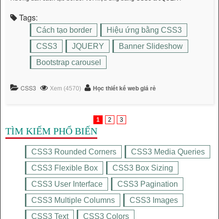
Tags:
Cách tạo border
Hiệu ứng bằng CSS3
CSS3
JQUERY
Banner Slideshow
Bootstrap carousel
CSS3
Học thiết kế web giá rẻ
Xem (4570)
1
2
3
TÌM KIẾM PHỔ BIẾN
CSS3 Rounded Corners
CSS3 Media Queries
CSS3 Flexible Box
CSS3 Box Sizing
CSS3 User Interface
CSS3 Pagination
CSS3 Multiple Columns
CSS3 Images
CSS3 Text
CSS3 Colors