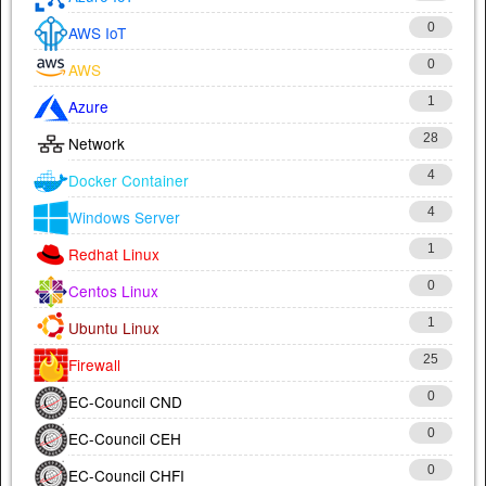
0
AWS IoT
0
AWS
1
Azure
28
Network
4
Docker Container
4
Windows Server
1
Redhat Linux
0
Centos Linux
1
Ubuntu Linux
25
Firewall
0
EC-Council CND
0
EC-Council CEH
0
EC-Council CHFI