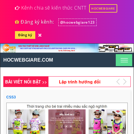
Kênh chia sẽ kiến thức CNTT
HOCWEBGIARE
Đăng ký kênh:
@hocwebgiare123
Thiết kế giao diện website
tin tức bằng
Đăng ký
HTML5,CSS3,RWD (Phần
Lập trình hướng đối
45)
tượng PHP viết chương
trình quản lý nhân viên
HOCWEBGIARE.COM
Lập trình và thiết kế form
(Phần 1)
đăng ký tour du lịch với
HTML5 & PHP (Phần 7)
BÀI VIẾT NỔI BẬT >>
Lập trình hướng đối
tượng PHP viết chương
trình phép tính (Phần 10)
CSS3
Hướng dẫn tạo trang sản
phẩm khuyến mãi bằng
Bootstrap