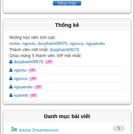
Thống kê
Những học viên tích cực:
,
,
,
,
mrbin
ngoctu
ducpham09070
ngocco
nguyendu
Thành viên mới nhất:
ducpham09070
Chúc mừng 5 thành viên VIP mới nhất:
ducpham09070
ngoctu
ngocco
nguyendu
xuanntt
Danh mục bài viết
5
Adobe Dreamweaver