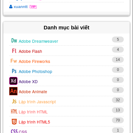
xuanntt
Danh mục bài viết
5
Adobe Dreamweaver
4
Adobe Flash
14
Adobe Fireworks
0
Adobe Photoshop
0
Adobe XD
0
Adobe Animate
32
Lập trình Javascript
13
Lập trình HTML
70
Lập trình HTML5
1
CSS