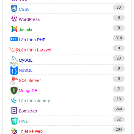
30
CSS3
0
WordPress
0
Joomla
310
Lập trình PHP
0
Lập trình Laravel
20
MySQL
0
NoSQL
0
SQL Server
2
MongoDB
18
Lập trình Jquery
240
Bootstrap
32
RWD
204
Thiết kế web