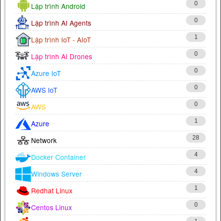
0
Lập trình Android
0
Lập trình AI Agents
1
Lập trình IoT - AIoT
0
Lập trình AI Drones
0
Azure IoT
0
AWS IoT
0
AWS
1
Azure
28
Network
4
Docker Container
4
Windows Server
1
Redhat Linux
0
Centos Linux