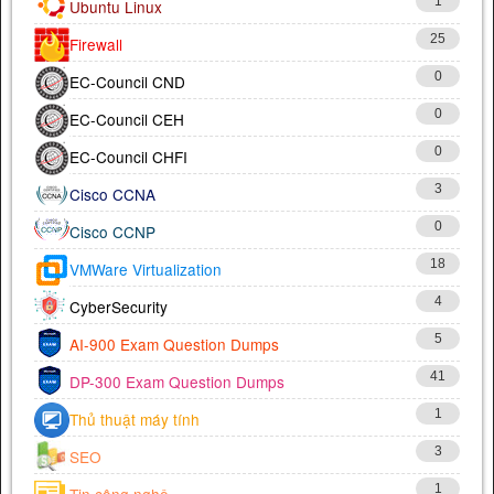
1
Ubuntu Linux
25
Firewall
0
EC-Council CND
0
EC-Council CEH
0
EC-Council CHFI
3
Cisco CCNA
0
Cisco CCNP
18
VMWare Virtualization
4
CyberSecurity
5
AI-900 Exam Question Dumps
41
DP-300 Exam Question Dumps
1
Thủ thuật máy tính
3
SEO
1
Tin công nghệ