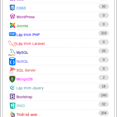
30
CSS3
0
WordPress
0
Joomla
310
Lập trình PHP
0
Lập trình Laravel
20
MySQL
0
NoSQL
0
SQL Server
2
MongoDB
18
Lập trình Jquery
240
Bootstrap
32
RWD
204
Thiết kế web