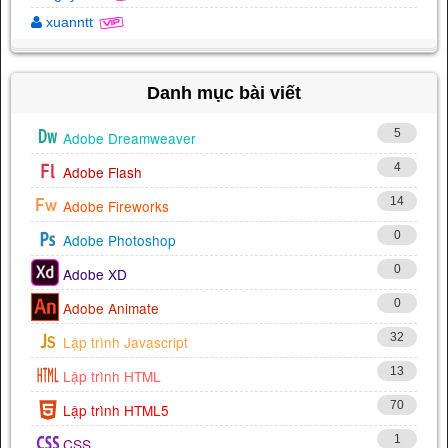
xuanntt
Danh mục bài viết
5
Adobe Dreamweaver
4
Adobe Flash
14
Adobe Fireworks
0
Adobe Photoshop
0
Adobe XD
0
Adobe Animate
32
Lập trình Javascript
13
Lập trình HTML
70
Lập trình HTML5
1
CSS