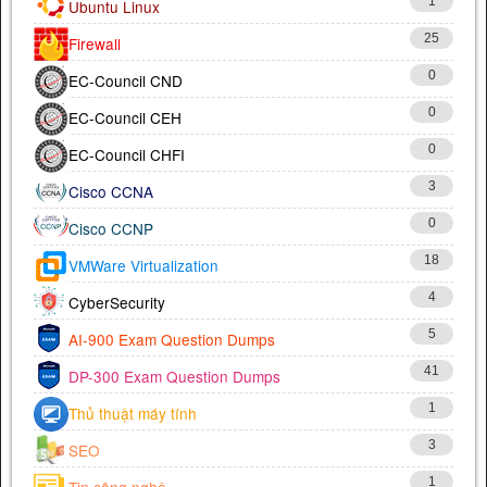
1
Ubuntu Linux
25
Firewall
0
EC-Council CND
0
EC-Council CEH
0
EC-Council CHFI
3
Cisco CCNA
0
Cisco CCNP
18
VMWare Virtualization
4
CyberSecurity
5
AI-900 Exam Question Dumps
41
DP-300 Exam Question Dumps
1
Thủ thuật máy tính
3
SEO
1
Tin công nghệ