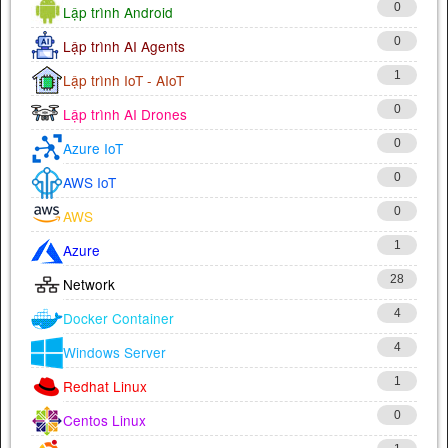
0
Lập trình Android
0
Lập trình AI Agents
1
Lập trình IoT - AIoT
0
Lập trình AI Drones
0
Azure IoT
0
AWS IoT
0
AWS
1
Azure
28
Network
4
Docker Container
4
Windows Server
1
Redhat Linux
0
Centos Linux