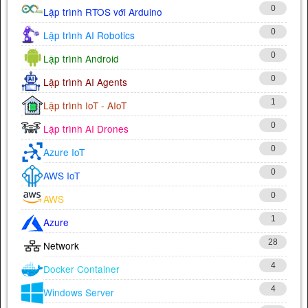
0
Lập trình RTOS với Arduino
0
Lập trình AI Robotics
0
Lập trình Android
0
Lập trình AI Agents
1
Lập trình IoT - AIoT
0
Lập trình AI Drones
0
Azure IoT
0
AWS IoT
0
AWS
1
Azure
28
Network
4
Docker Container
4
Windows Server