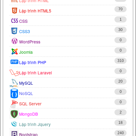
Lập trình HTML
70
Lập trình HTML5
1
CSS
30
CSS3
0
WordPress
0
Joomla
310
Lập trình PHP
0
Lập trình Laravel
20
MySQL
0
NoSQL
0
SQL Server
2
MongoDB
18
Lập trình Jquery
240
Bootstrap