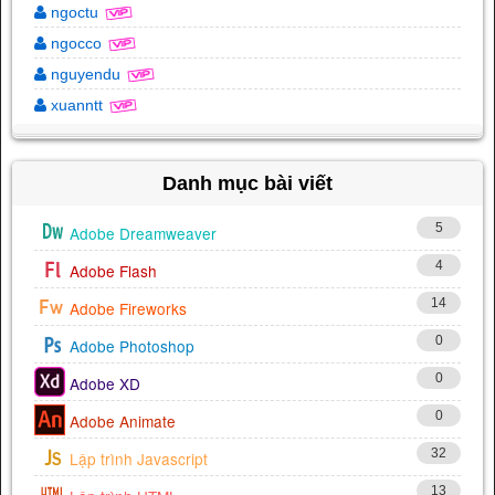
ngoctu
ngocco
nguyendu
xuanntt
Danh mục bài viết
5
Adobe Dreamweaver
4
Adobe Flash
14
Adobe Fireworks
0
Adobe Photoshop
0
Adobe XD
0
Adobe Animate
32
Lập trình Javascript
13