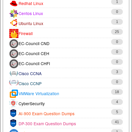
1
Redhat Linux
0
Centos Linux
1
Ubuntu Linux
25
Firewall
0
EC-Council CND
0
EC-Council CEH
0
EC-Council CHFI
3
Cisco CCNA
0
Cisco CCNP
18
VMWare Virtualization
4
CyberSecurity
5
AI-900 Exam Question Dumps
41
DP-300 Exam Question Dumps
1