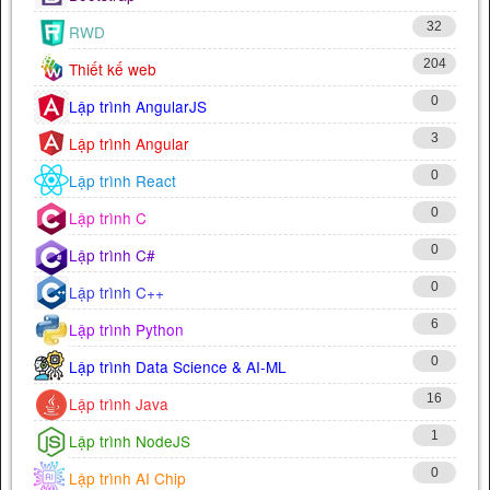
32
RWD
204
Thiết kế web
0
Lập trình AngularJS
3
Lập trình Angular
0
Lập trình React
0
Lập trình C
0
Lập trình C#
0
Lập trình C++
6
Lập trình Python
0
Lập trình Data Science & AI-ML
16
Lập trình Java
1
Lập trình NodeJS
0
Lập trình AI Chip