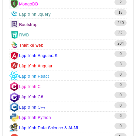
2
MongoDB
18
Lập trình Jquery
240
Bootstrap
32
RWD
204
Thiết kế web
0
Lập trình AngularJS
3
Lập trình Angular
0
Lập trình React
0
Lập trình C
0
Lập trình C#
0
Lập trình C++
6
Lập trình Python
0
Lập trình Data Science & AI-ML