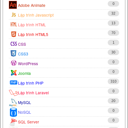
0
Adobe Animate
32
Lập trình Javascript
13
Lập trình HTML
70
Lập trình HTML5
1
CSS
30
CSS3
0
WordPress
0
Joomla
310
Lập trình PHP
0
Lập trình Laravel
20
MySQL
0
NoSQL
0
SQL Server