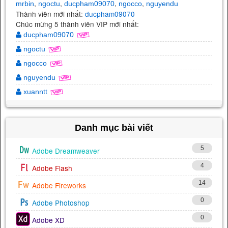
,
,
,
,
mrbin
ngoctu
ducpham09070
ngocco
nguyendu
Thành viên mới nhất:
ducpham09070
Chúc mừng 5 thành viên VIP mới nhất:
ducpham09070
ngoctu
ngocco
nguyendu
xuanntt
Danh mục bài viết
5
Adobe Dreamweaver
4
Adobe Flash
14
Adobe Fireworks
0
Adobe Photoshop
0
Adobe XD