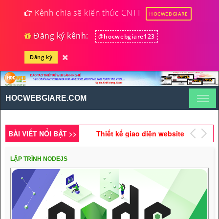
Kênh chia sẽ kiến thức CNTT
HOCWEBGIARE
Đăng ký kênh:
@hocwebgiare123
Đăng ký
Hướng dẫn tạo hiệu ứng
tuyết rơi và Tuần Lộc chạy
bằng javascript
HOCWEBGIARE.COM
Xây dựng website bán
hàng online cơ bản bằng
PHP (Phần 87)
BÀI VIẾT NỔI BẬT >>
Thiết kế giao diện website
tin tức bằng
HTML5,CSS3,RWD (Phần
LẬP TRÌNH NODEJS
Lập trình hướng đối
14)
tượng PHP viết chương
trình ghi & đọc file (Phần
Cấu trúc lựa chọn trong
8)
Javascript (Phần 1)