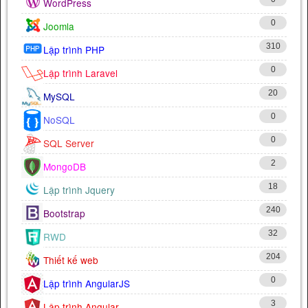
WordPress
0
Joomla
310
Lập trình PHP
0
Lập trình Laravel
20
MySQL
0
NoSQL
0
SQL Server
2
MongoDB
18
Lập trình Jquery
240
Bootstrap
32
RWD
204
Thiết kế web
0
Lập trình AngularJS
3
Lập trình Angular