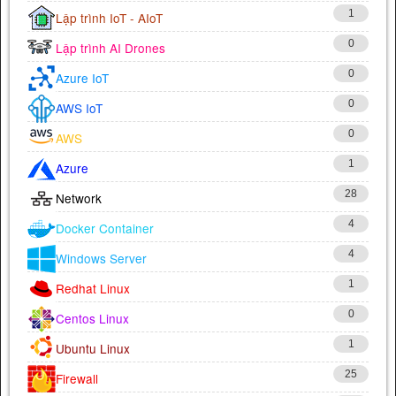
1
Lập trình IoT - AIoT
0
Lập trình AI Drones
0
Azure IoT
0
AWS IoT
0
AWS
1
Azure
28
Network
4
Docker Container
4
Windows Server
1
Redhat Linux
0
Centos Linux
1
Ubuntu Linux
25
Firewall