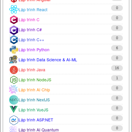
0
Lập trình React
0
Lập trình C
0
Lập trình C#
0
Lập trình C++
6
Lập trình Python
0
Lập trình Data Science & AI-ML
16
Lập trình Java
1
Lập trình NodeJS
0
Lập trình AI Chip
0
Lập trình NextJS
0
Lập trình VueJS
0
Lập trình ASP.NET
0
Lập trình AI Quantum