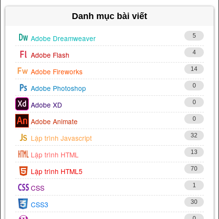
Danh mục bài viết
5
Adobe Dreamweaver
4
Adobe Flash
14
Adobe Fireworks
0
Adobe Photoshop
0
Adobe XD
0
Adobe Animate
32
Lập trình Javascript
13
Lập trình HTML
70
Lập trình HTML5
1
CSS
30
CSS3
0