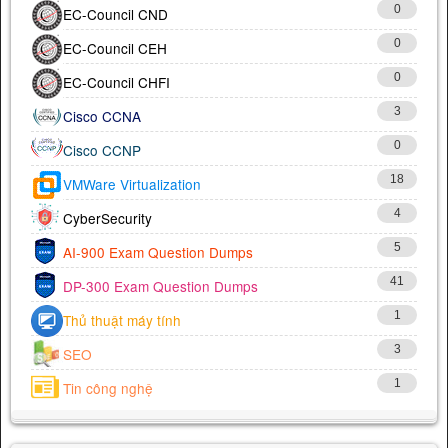
0
EC-Council CND
0
EC-Council CEH
0
EC-Council CHFI
3
Cisco CCNA
0
Cisco CCNP
18
VMWare Virtualization
4
CyberSecurity
5
AI-900 Exam Question Dumps
41
DP-300 Exam Question Dumps
1
Thủ thuật máy tính
3
SEO
1
Tin công nghệ