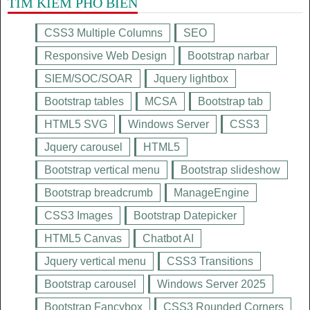
TÌM KIẾM PHỔ BIẾN
CSS3 Multiple Columns
SEO
Responsive Web Design
Bootstrap narbar
SIEM/SOC/SOAR
Jquery lightbox
Bootstrap tables
MCSA
Bootstrap tab
HTML5 SVG
Windows Server
CSS3
Jquery carousel
HTML5
Bootstrap vertical menu
Bootstrap slideshow
Bootstrap breadcrumb
ManageEngine
CSS3 Images
Bootstrap Datepicker
HTML5 Canvas
Chatbot AI
Jquery vertical menu
CSS3 Transitions
Bootstrap carousel
Windows Server 2025
Bootstrap Fancybox
CSS3 Rounded Corners