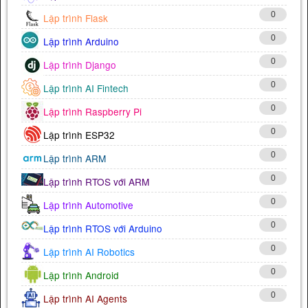
0
Lập trình Flask
0
Lập trình Arduino
0
Lập trình Django
0
Lập trình AI Fintech
0
Lập trình Raspberry Pi
0
Lập trình ESP32
0
Lập trình ARM
0
Lập trình RTOS với ARM
0
Lập trình Automotive
0
Lập trình RTOS với Arduino
0
Lập trình AI Robotics
0
Lập trình Android
0
Lập trình AI Agents