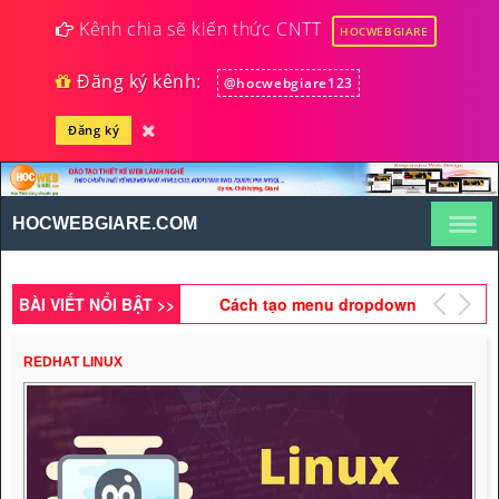
Kênh chia sẽ kiến thức CNTT
HOCWEBGIARE
Đăng ký kênh:
@hocwebgiare123
Đăng ký
Thiết kế trang web đăng
nhập với chức năng
Social Login
HOCWEBGIARE.COM
Cách thiết kế Form bằng
HTML5 (Phần 2)
BÀI VIẾT NỔI BẬT >>
Cách tạo menu dropdown
bằng Bootstrap
REDHAT LINUX
Hướng dẫn tạo Slide nội
dung bằng Bootstrap
Thiết kế giao diện website
tin tức bằng
HTML5,CSS3,RWD (Phần