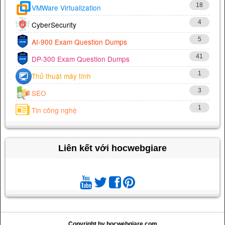
18
VMWare Virtualization
4
CyberSecurity
5
AI-900 Exam Question Dumps
41
DP-300 Exam Question Dumps
1
Thủ thuật máy tính
3
SEO
1
Tin công nghệ
Liên kết với hocwebgiare
Copyright by hocwebgiare.com