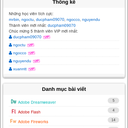
Thống kê
Những học viên tích cực:
,
,
,
,
mrbin
ngoctu
ducpham09070
ngocco
nguyendu
Thành viên mới nhất:
ducpham09070
Chúc mừng 5 thành viên VIP mới nhất:
ducpham09070
ngoctu
ngocco
nguyendu
xuanntt
Danh mục bài viết
5
Adobe Dreamweaver
4
Adobe Flash
14
Adobe Fireworks