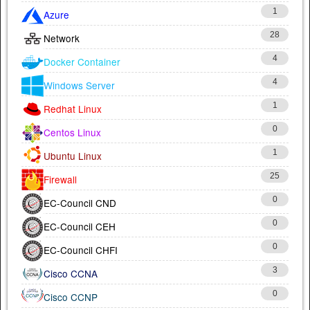
1
Azure
28
Network
4
Docker Container
4
Windows Server
1
Redhat Linux
0
Centos Linux
1
Ubuntu Linux
25
Firewall
0
EC-Council CND
0
EC-Council CEH
0
EC-Council CHFI
3
Cisco CCNA
0
Cisco CCNP