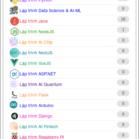
0
Lập trình Data Science & AI-ML
16
Lập trình Java
1
Lập trình NodeJS
0
Lập trình AI Chip
0
Lập trình NextJS
0
Lập trình VueJS
0
Lập trình ASP.NET
0
Lập trình AI Quantum
0
Lập trình Flask
0
Lập trình Arduino
0
Lập trình Django
0
Lập trình AI Fintech
0
Lập trình Raspberry Pi