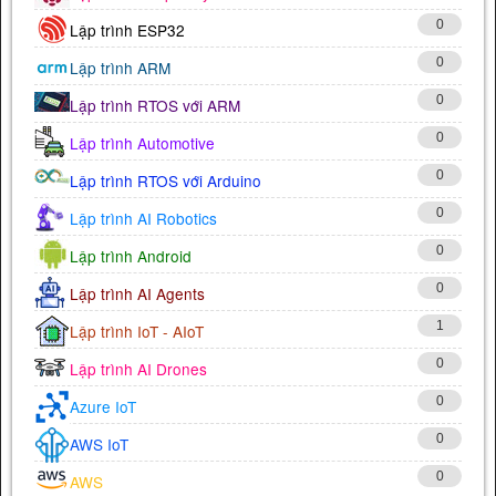
0
Lập trình ESP32
0
Lập trình ARM
0
Lập trình RTOS với ARM
0
Lập trình Automotive
0
Lập trình RTOS với Arduino
0
Lập trình AI Robotics
0
Lập trình Android
0
Lập trình AI Agents
1
Lập trình IoT - AIoT
0
Lập trình AI Drones
0
Azure IoT
0
AWS IoT
0
AWS