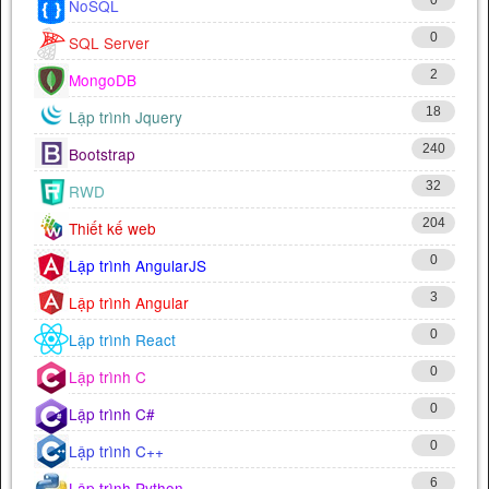
NoSQL
0
SQL Server
2
MongoDB
18
Lập trình Jquery
240
Bootstrap
32
RWD
204
Thiết kế web
0
Lập trình AngularJS
3
Lập trình Angular
0
Lập trình React
0
Lập trình C
0
Lập trình C#
0
Lập trình C++
6
Lập trình Python