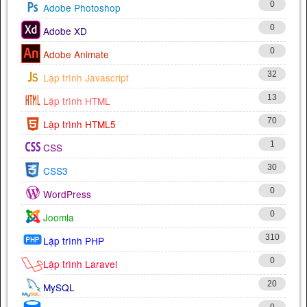
0
Adobe Photoshop
0
Adobe XD
0
Adobe Animate
32
Lập trình Javascript
13
Lập trình HTML
70
Lập trình HTML5
1
CSS
30
CSS3
0
WordPress
0
Joomla
310
Lập trình PHP
0
Lập trình Laravel
20
MySQL
0