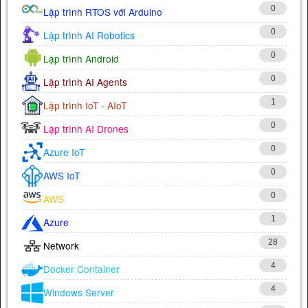
0
Lập trình RTOS với Arduino
0
Lập trình AI Robotics
0
Lập trình Android
0
Lập trình AI Agents
1
Lập trình IoT - AIoT
0
Lập trình AI Drones
0
Azure IoT
0
AWS IoT
0
AWS
1
Azure
28
Network
4
Docker Container
4
Windows Server