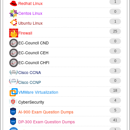
1
Redhat Linux
0
Centos Linux
1
Ubuntu Linux
25
Firewall
0
EC-Council CND
0
EC-Council CEH
0
EC-Council CHFI
3
Cisco CCNA
0
Cisco CCNP
18
VMWare Virtualization
4
CyberSecurity
5
AI-900 Exam Question Dumps
41
DP-300 Exam Question Dumps
1