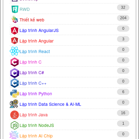
32
RWD
204
Thiết kế web
0
Lập trình AngularJS
3
Lập trình Angular
0
Lập trình React
0
Lập trình C
0
Lập trình C#
0
Lập trình C++
6
Lập trình Python
0
Lập trình Data Science & AI-ML
16
Lập trình Java
1
Lập trình NodeJS
0
Lập trình AI Chip