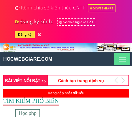
Kênh chia sẽ kiến thức CNTT
HOCWEBGIARE
Đăng ký kênh:
@hocwebgiare123
Đăng ký
Hướng dẫn cách tạo
Bootstrap Progress Bars
HOCWEBGIARE.COM
Bài 5 - Cách sử dụng công
cụ Pen tool trong
Fireworks CS6
BÀI VIẾT NỔI BẬT >>
Cách tạo trang dịch vụ
bằng Bootstrap
Đang cập nhật dữ liệu
Hướng dẫn cách sử dụng
TÌM KIẾM PHỔ BIẾN
hàm trong php (Phần 5)
Học php
Hướng dẫn cách tạo
Bootstrap Collapsible
Panel