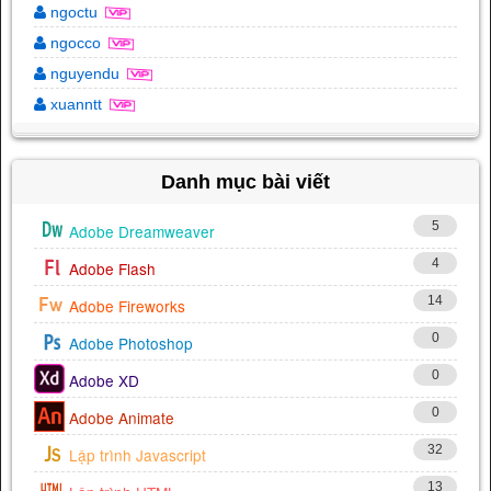
ngoctu
ngocco
nguyendu
xuanntt
Danh mục bài viết
5
Adobe Dreamweaver
4
Adobe Flash
14
Adobe Fireworks
0
Adobe Photoshop
0
Adobe XD
0
Adobe Animate
32
Lập trình Javascript
13