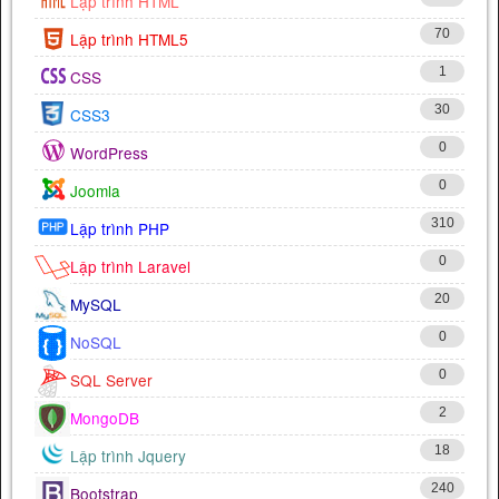
Lập trình HTML
70
Lập trình HTML5
1
CSS
30
CSS3
0
WordPress
0
Joomla
310
Lập trình PHP
0
Lập trình Laravel
20
MySQL
0
NoSQL
0
SQL Server
2
MongoDB
18
Lập trình Jquery
240
Bootstrap