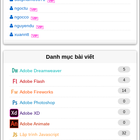
ngoctu
ngocco
nguyendu
xuanntt
Danh mục bài viết
5
Adobe Dreamweaver
4
Adobe Flash
14
Adobe Fireworks
0
Adobe Photoshop
0
Adobe XD
0
Adobe Animate
32
Lập trình Javascript