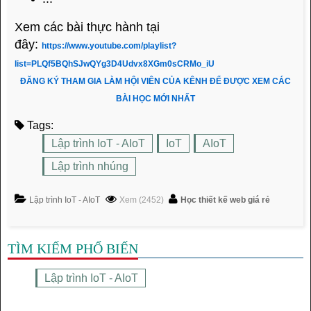
Xem các bài thực hành tại
đây:
https://www.youtube.com/playlist?
list=PLQf5BQhSJwQYg3D4Udvx8XGm0sCRMo_iU
ĐĂNG KÝ THAM GIA LÀM HỘI VIÊN CỦA KÊNH ĐỂ ĐƯỢC XEM CÁC
BÀI HỌC MỚI NHẤT
Tags:
Lập trình IoT - AIoT
IoT
AIoT
Lập trình nhúng
Lập trình IoT - AIoT
Xem (2452)
Học thiết kế web giá rẻ
TÌM KIẾM PHỔ BIẾN
Lập trình IoT - AIoT