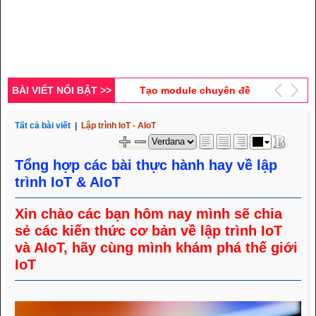
Lập trình và thiết kế form
đăng ký tour du lịch với
HTML5 & PHP (Phần 3)
Tạo module chuyên đề
mới theo thể loại bằng
HTML5, CSS3, RWD, PHP,
BÀI VIẾT NỔI BẬT >>
Lập trình hướng đối
MYSQL
tượng PHP viết chương
trình ghi & đọc file (Phần
Tất cả bài viết
|
Lập trình IoT - AIoT
Tìm hiểu đối tượng date
4)
trong lập trình Javascript
Tổng hợp các bài thực hành hay về lập
(Phần 2)
trình IoT & AIoT
Xin chào các bạn hôm nay mình sẽ chia
sẻ các kiến thức cơ bản về lập trình IoT
và AIoT, hãy cùng mình khám phá thế giới
IoT