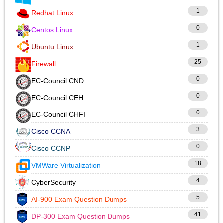
1
Redhat Linux
0
Centos Linux
1
Ubuntu Linux
25
Firewall
0
EC-Council CND
0
EC-Council CEH
0
EC-Council CHFI
3
Cisco CCNA
0
Cisco CCNP
18
VMWare Virtualization
4
CyberSecurity
5
AI-900 Exam Question Dumps
41
DP-300 Exam Question Dumps