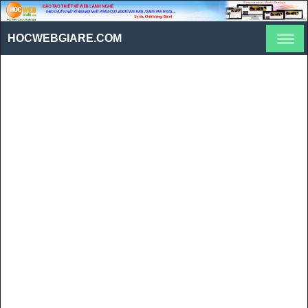
HOCWEBGIARE.COM
Viết chương trình PHP đọc
số có 3 chữ số dùng hàm
(Phần 1)