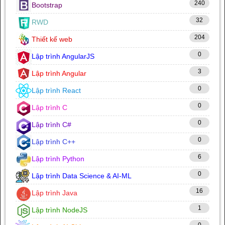
240
Bootstrap
32
RWD
204
Thiết kế web
0
Lập trình AngularJS
3
Lập trình Angular
0
Lập trình React
0
Lập trình C
0
Lập trình C#
0
Lập trình C++
6
Lập trình Python
0
Lập trình Data Science & AI-ML
16
Lập trình Java
1
Lập trình NodeJS