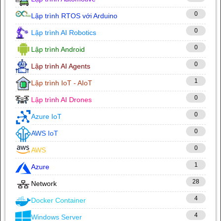
0
Lập trình RTOS với Arduino
0
Lập trình AI Robotics
0
Lập trình Android
0
Lập trình AI Agents
1
Lập trình IoT - AIoT
0
Lập trình AI Drones
0
Azure IoT
0
AWS IoT
0
AWS
1
Azure
28
Network
4
Docker Container
4
Windows Server