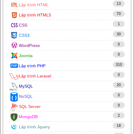
13
Lập trình HTML
70
Lập trình HTML5
1
CSS
30
CSS3
0
WordPress
0
Joomla
310
Lập trình PHP
0
Lập trình Laravel
20
MySQL
0
NoSQL
0
SQL Server
2
MongoDB
18
Lập trình Jquery