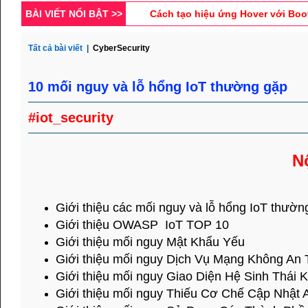
Cách tạo hiệu ứng Hover với Boo
BÀI VIẾT NỔI BẬT >>
Thiết kế giao diện website tin 
Tất cả bài viết
|
CyberSecurity
Xây dựng website bán hàng onli
10 mối nguy và lỗ hổng IoT thường gặp
#iot_security
N
Giới thiệu các mối nguy và lỗ hổng IoT thườn
Giới thiệu OWASP IoT TOP 10
Giới thiệu mối nguy Mật Khẩu Yếu
Giới thiệu mối nguy Dịch Vụ Mạng Không An 
Giới thiệu mối nguy Giao Diện Hệ Sinh Thái 
Giới thiệu mối nguy Thiếu Cơ Chế Cập Nhật 