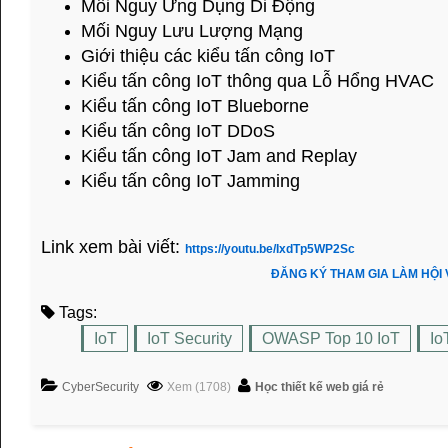
Mối Nguy Ứng Dụng Di Động
Mối Nguy Lưu Lượng Mạng
Giới thiệu các kiểu tấn công IoT
Kiểu tấn công IoT thông qua Lỗ Hổng HVAC
Kiểu tấn công IoT Blueborne
Kiểu tấn công IoT DDoS
Kiểu tấn công IoT Jam and Replay
Kiểu tấn công IoT Jamming
Link xem bài viết:
https://youtu.be/IxdTp5WP2Sc
ĐĂNG KÝ THAM GIA LÀM HỘI
Tags:
IoT
IoT Security
OWASP Top 10 IoT
Io
CyberSecurity
Xem (1708)
Học thiết kế web giá rẻ