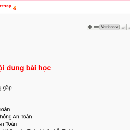
tstrap
tức bằng HTML5,CSS3,RWD (Phần 27)
ne cơ bản bằng PHP (Phần 43)
ội dung bài học
g gặp
Toàn
Không An Toàn
An Toàn