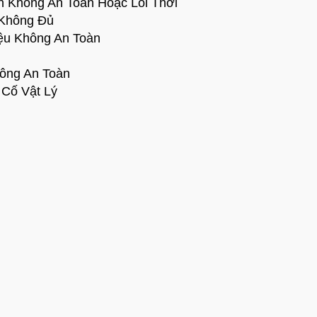
n Không An Toàn Hoặc Lỗi Thời
 Không Đủ
iệu Không An Toàn
hông An Toàn
 Cố Vật Lý