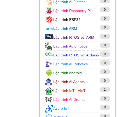
0
Lập trình AI Fintech
0
Lập trình Raspberry Pi
0
Lập trình ESP32
0
Lập trình ARM
0
Lập trình RTOS với ARM
0
Lập trình Automotive
0
Lập trình RTOS với Arduino
0
Lập trình AI Robotics
0
Lập trình Android
0
Lập trình AI Agents
1
Lập trình IoT - AIoT
0
Lập trình AI Drones
0
Azure IoT
0