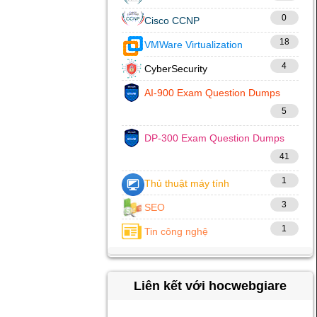
0
Cisco CCNP
18
VMWare Virtualization
4
CyberSecurity
AI-900 Exam Question Dumps
5
DP-300 Exam Question Dumps
41
1
Thủ thuật máy tính
3
SEO
1
Tin công nghệ
Liên kết với hocwebgiare