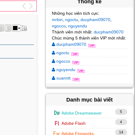
Thống kê
Những học viên tích cực:
mrbin
ngoctu
ducpham09070
,
,
,
ngocco
nguyendu
,
Thành viên mới nhất:
ducpham09070
Chúc mừng 5 thành viên VIP mới nhất:
ducpham09070
ngoctu
ngocco
nguyendu
xuanntt
Danh mục bài viết
5
Adobe Dreamweaver
4
Adobe Flash
14
Adobe Fireworks