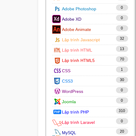
0
Adobe Photoshop
0
Adobe XD
0
Adobe Animate
32
Lập trình Javascript
13
Lập trình HTML
70
Lập trình HTML5
1
CSS
30
CSS3
0
WordPress
0
Joomla
310
Lập trình PHP
0
Lập trình Laravel
20
MySQL