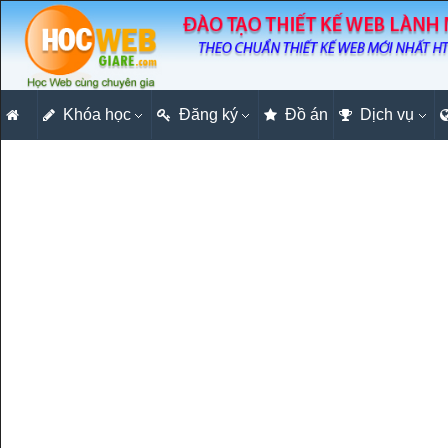
Khóa học
Đăng ký
Đồ án
Dịch vụ
Xây dựng website bán hàng onlin
Bài thực hành 28 - Hướng dẫn th