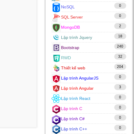
0
NoSQL
0
SQL Server
2
MongoDB
18
Lập trình Jquery
240
Bootstrap
32
RWD
204
Thiết kế web
0
Lập trình AngularJS
3
Lập trình Angular
0
Lập trình React
0
Lập trình C
0
Lập trình C#
0
Lập trình C++