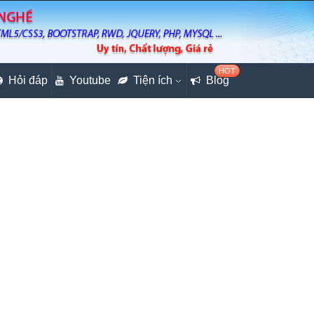
HOT
Hỏi đáp
Youtube
Tiện ích
Blog
e (Phần 15)
iết kế giao diện web chuẩn RWD