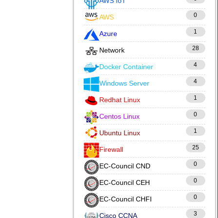
AWS IoT
0
AWS
1
Azure
28
Network
4
Docker Container
4
Windows Server
1
Redhat Linux
0
Centos Linux
1
Ubuntu Linux
25
Firewall
0
EC-Council CND
0
EC-Council CEH
0
EC-Council CHFI
3
Cisco CCNA