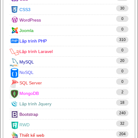
30
CSS3
0
WordPress
0
Joomla
310
Lập trình PHP
0
Lập trình Laravel
20
MySQL
0
NoSQL
0
SQL Server
2
MongoDB
18
Lập trình Jquery
240
Bootstrap
32
RWD
204
Thiết kế web