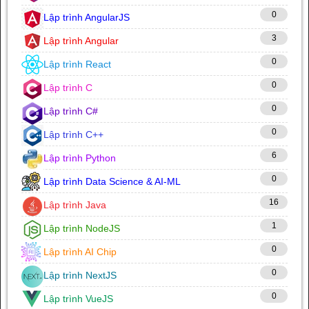
0
Lập trình AngularJS
3
Lập trình Angular
0
Lập trình React
0
Lập trình C
0
Lập trình C#
0
Lập trình C++
6
Lập trình Python
0
Lập trình Data Science & AI-ML
16
Lập trình Java
1
Lập trình NodeJS
0
Lập trình AI Chip
0
Lập trình NextJS
0
Lập trình VueJS