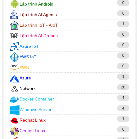
0
Lập trình Android
0
Lập trình AI Agents
1
Lập trình IoT - AIoT
0
Lập trình AI Drones
0
Azure IoT
0
AWS IoT
0
AWS
1
Azure
28
Network
4
Docker Container
4
Windows Server
1
Redhat Linux
0
Centos Linux