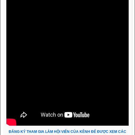
ĐĂNG KÝ THAM GIA LÀM HỘI VIÊN CỦA KÊNH ĐỂ ĐƯỢC XEM CÁC