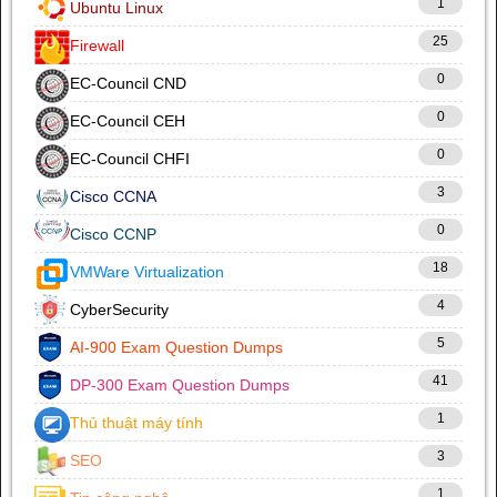
1
Ubuntu Linux
25
Firewall
0
EC-Council CND
0
EC-Council CEH
0
EC-Council CHFI
3
Cisco CCNA
0
Cisco CCNP
18
VMWare Virtualization
4
CyberSecurity
5
AI-900 Exam Question Dumps
41
DP-300 Exam Question Dumps
1
Thủ thuật máy tính
3
SEO
1