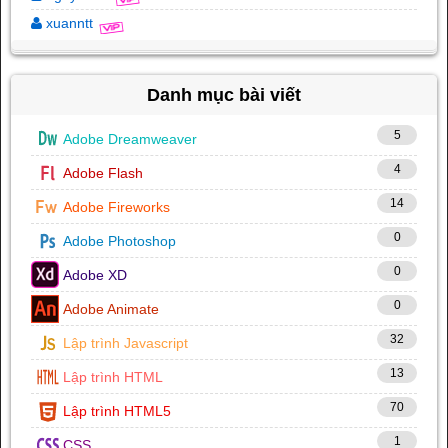
xuanntt
Danh mục bài viết
5
Adobe Dreamweaver
4
Adobe Flash
14
Adobe Fireworks
0
Adobe Photoshop
0
Adobe XD
0
Adobe Animate
32
Lập trình Javascript
13
Lập trình HTML
70
Lập trình HTML5
1
CSS