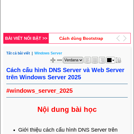
Glyphicon trong
Bootstrap (Phần 1)
Hướng dẫn kỹ thuật tạo
link thân thiện (Phần 16)
Cách dùng Bootstrap
BÀI VIẾT NỔI BẬT >>
Media Object (Phần 1)
Tất cả bài viết
|
Windows Server
Cách tạo thông báo tự
đóng bằng Bootstrap
Cách cấu hình DNS Server và Web Server
Thiết kế phần Admin
trên Windows Server 2025
Control Panel cho website
tin tức (Phần 2)
#windows_server_2025
Nội dung bài học
Giới thiệu cách cấu hình DNS Server trên