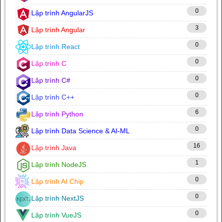
0
Lập trình AngularJS
3
Lập trình Angular
0
Lập trình React
0
Lập trình C
0
Lập trình C#
0
Lập trình C++
6
Lập trình Python
0
Lập trình Data Science & AI-ML
16
Lập trình Java
1
Lập trình NodeJS
0
Lập trình AI Chip
0
Lập trình NextJS
0
Lập trình VueJS