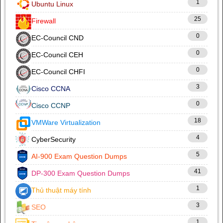
1
Ubuntu Linux
25
Firewall
0
EC-Council CND
0
EC-Council CEH
0
EC-Council CHFI
3
Cisco CCNA
0
Cisco CCNP
18
VMWare Virtualization
4
CyberSecurity
5
AI-900 Exam Question Dumps
41
DP-300 Exam Question Dumps
1
Thủ thuật máy tính
3
SEO
1