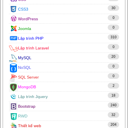
30
CSS3
0
WordPress
0
Joomla
310
Lập trình PHP
0
Lập trình Laravel
20
MySQL
0
NoSQL
0
SQL Server
2
MongoDB
18
Lập trình Jquery
240
Bootstrap
32
RWD
204
Thiết kế web