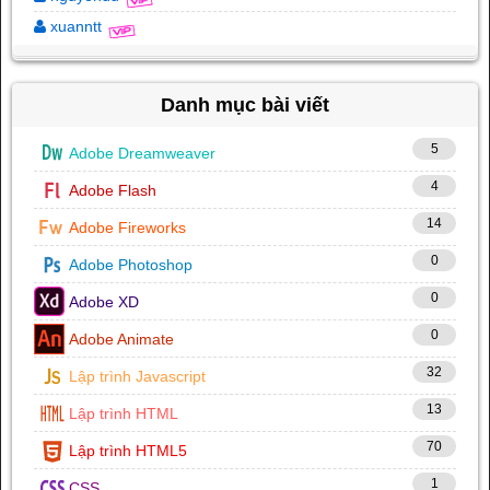
xuanntt
Danh mục bài viết
5
Adobe Dreamweaver
4
Adobe Flash
14
Adobe Fireworks
0
Adobe Photoshop
0
Adobe XD
0
Adobe Animate
32
Lập trình Javascript
13
Lập trình HTML
70
Lập trình HTML5
1
CSS