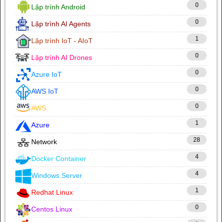
0
Lập trình Android
0
Lập trình AI Agents
1
Lập trình IoT - AIoT
0
Lập trình AI Drones
0
Azure IoT
0
AWS IoT
0
AWS
1
Azure
28
Network
4
Docker Container
4
Windows Server
1
Redhat Linux
0
Centos Linux