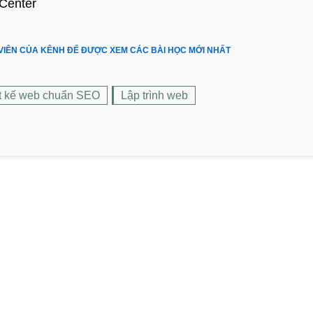
vCenter
 VIÊN CỦA KÊNH ĐỂ ĐƯỢC XEM CÁC BÀI HỌC MỚI NHẤT
t kế web chuẩn SEO
Lập trình web