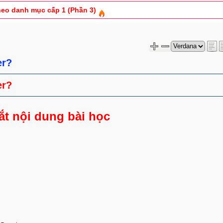
p Item trong Boostrap (Phần 3)
 website tin tức (Bài 8)
er?
er?
ắt nội dung bài học