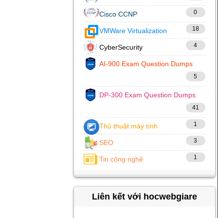
0
Cisco CCNP
18
VMWare Virtualization
4
CyberSecurity
AI-900 Exam Question Dumps
5
DP-300 Exam Question Dumps
41
1
Thủ thuật máy tính
3
SEO
1
Tin công nghệ
Liên kết với hocwebgiare