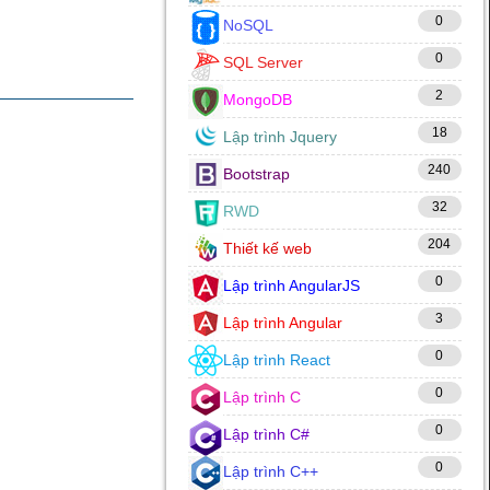
0
NoSQL
0
SQL Server
2
MongoDB
18
Lập trình Jquery
240
Bootstrap
32
RWD
204
Thiết kế web
0
Lập trình AngularJS
3
Lập trình Angular
0
Lập trình React
0
Lập trình C
0
Lập trình C#
0
Lập trình C++