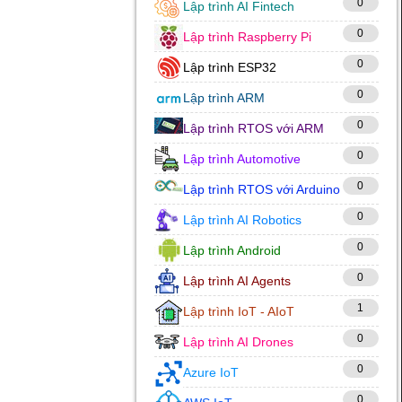
0
Lập trình AI Fintech
0
Lập trình Raspberry Pi
0
Lập trình ESP32
0
Lập trình ARM
0
Lập trình RTOS với ARM
0
Lập trình Automotive
0
Lập trình RTOS với Arduino
0
Lập trình AI Robotics
0
Lập trình Android
0
Lập trình AI Agents
1
Lập trình IoT - AIoT
0
Lập trình AI Drones
0
Azure IoT
0