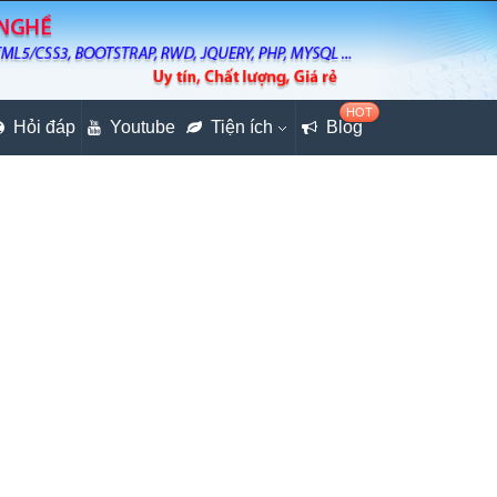
HOT
Hỏi đáp
Youtube
Tiện ích
Blog
trap
mweaver (Phần 2)
theo danh mục cấp 1 (Phần 3)