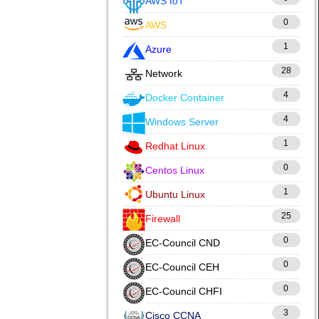
AWS IoT
0
AWS
1
Azure
28
Network
4
Docker Container
4
Windows Server
1
Redhat Linux
0
Centos Linux
1
Ubuntu Linux
25
Firewall
0
EC-Council CND
0
EC-Council CEH
0
EC-Council CHFI
3
Cisco CCNA