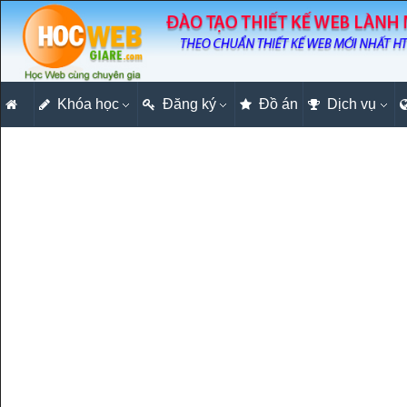
Khóa học
Đăng ký
Đồ án
Dịch vụ
Tạo menu tự động ẩn bằng Boots
Tạo trang tin đọc nhiều với Drea
Thiết kế Module lọc tin tức mới 