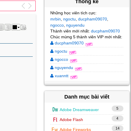
Thống kê
Những học viên tích cực:
mrbin
ngoctu
ducpham09070
,
,
,
ngocco
nguyendu
,
Thành viên mới nhất:
ducpham09070
Chúc mừng 5 thành viên VIP mới nhất:
ducpham09070
ngoctu
ngocco
nguyendu
xuanntt
Danh mục bài viết
5
Adobe Dreamweaver
4
Adobe Flash
14
Adobe Fireworks