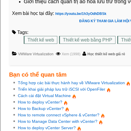
Giới thiệu cách quản trị ảo hoá lưu trữ trong 
Xem bài học tại đây:
https://youtu.be/1h3yOdhDBSk
ĐĂNG KÝ THAM GIA LÀM HỘI
Tags:
Thiết kế web
Thiết kế web bằng PHP
Thiế
VMWare Virtualization
Xem (1998)
Học thiết kế web giá rẻ
Bạn có thể quan tâm
Tổng hợp các bài thực hành hay về VMware Virtualization
Triển khai giải pháp lưu trữ iSCSI với OpenFiler
Cách cài đặt Virtual Machine
How to deploy vCenter?
How to Backup vCenter?
How to remote connect vSphere & vCenter?
How to Manage Data Center with vCenter?
How to deploy vCenter Server?