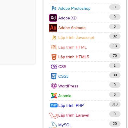
0
Adobe Photoshop
0
Adobe XD
0
Adobe Animate
32
Lập trình Javascript
13
Lập trình HTML
70
Lập trình HTML5
1
CSS
30
CSS3
0
WordPress
0
Joomla
310
Lập trình PHP
0
Lập trình Laravel
20
MySQL